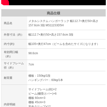
商品仕様
メタルシステム ハンガーラック 幅112.7×奥行50×高さ
商品名
157.6cm 3段 MS11153D5H
外形寸法（約）
幅112.7×奥行50×高さ157.6cm 3段
内寸(約)
幅105×奥行47cm（ビームを含めたサイズになります）
有効間口幅
98.6cm
（約）
サイドフレーム
7cm
径（約）
棚板：150kg/1段
耐荷重
ハンギングバー：60kg/1本
サイドフレーム(柱)×2
ビーム(棚受けバー)×6
棚板 60cm×3
棚板 45cm×3
内容明細
安全クリップ×12