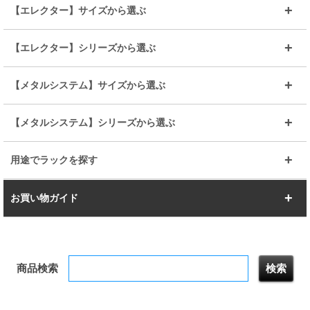
25mmポール
19mmポール
25mm
25mm
【エレクター】サイズから選ぶ
ルミナスレギュラー
ルミナススリム
BIGラック(150～180)
全25mmパーツを見る
全19mmパーツを見る
25mm
25/19mm
メタルルミナス
突っ張りラック
幅45cm
幅60cm
【エレクター】シリーズから選ぶ
その他便利パーツ
25mm
25mm
ルミナスノワール
プレミアムライン
幅75cm
幅90cm
ベーシック
ヴィンテージ
【メタルシステム】サイズから選ぶ
シリーズ
エディション
19mm
19mm
ルミナスライト
メタルルミナス
幅105cm
幅120cm
スーパーエレクター
スタンダード
エレクター
幅67.7cm
幅97.7cm
【メタルシステム】シリーズから選ぶ
すべてを見る
幅150cm
樹脂製メトロマックス
すべてを見る
幅112.7cm
幅127.7cm
スーパー123
ユニラック
用途でラックを探す
幅142.7cm
幅157.2cm
すべてを見る
突っ張りラック
BIGラック
お買い物ガイド
幅172.2cm
幅187.2cm
衣類収納
キッチン収納
お支払いについて
すべてを見る
防サビ高性能
屋外用ラック
商品検索
送料について
テレビ台
本棚／CDラック
お届けについて