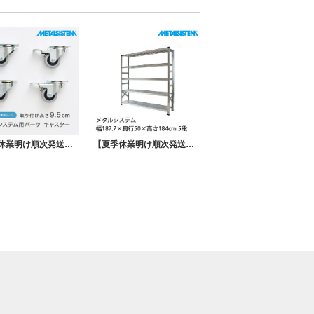
【夏季休業明け順次発送】スーパー123専用パーツ キャスター MSPO010 METALSISTEM メタルシステム
【夏季休業明け順次発送】メタルシステム 幅187.7×奥行50×高さ184cm 5段 MS18185D5