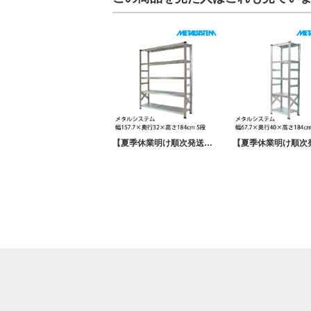
【夏季休業明け順次発送】メタルシステム 幅157.7×奥行32×高さ184cm 5段 MS15185D3