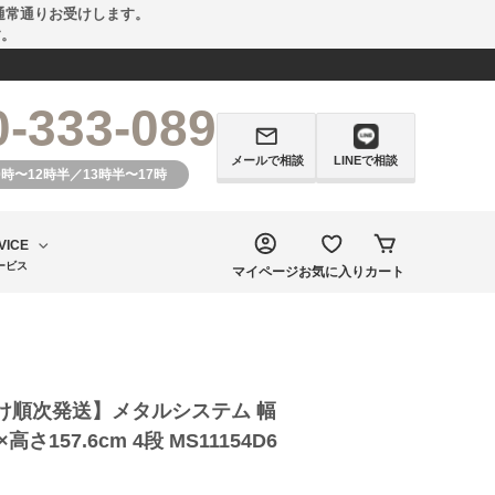
通常通りお受けします。
す。
0-333-089
メールで相談
LINEで相談
0時〜12時半／13時半〜17時
VICE
ービス
マイページ
お気に入り
カート
け順次発送】メタルシステム 幅
×高さ157.6cm 4段 MS11154D6