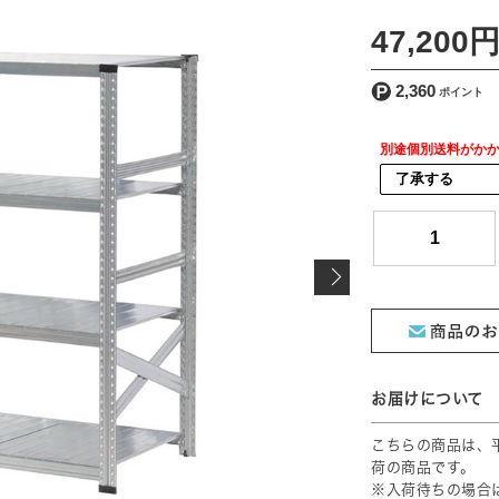
[ 送料込 ]
47,200
2,360
別途個別送料がか