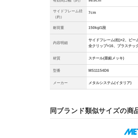
有効間口幅（約）
98.6cm
サイドフレーム径
7cm
（約）
耐荷重
150kg/1段
サイドフレーム(柱)×2、ビーム
内容明細
全クリップ×16、プラスチッ
材質
スチール(亜鉛メッキ)
型番
MS11154D6
メーカー
メタルシステム(イタリア)
同ブランド類似サイズの商