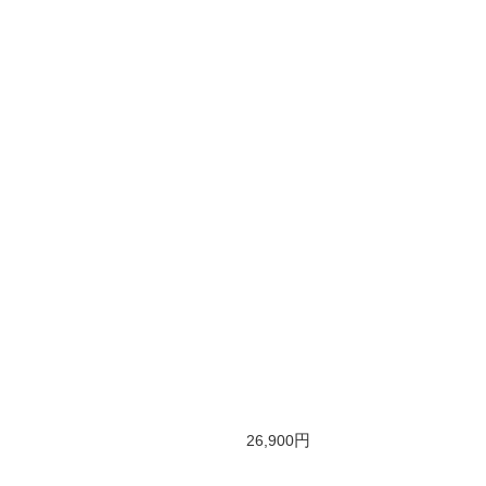
幅110cm
奥行30cm
150
円
26,900