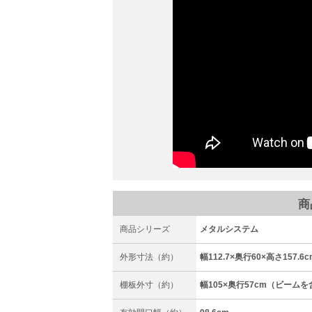
商
商品シリーズ
メタルシステム
外形寸法（約）
幅112.7×奥行60×高さ157.6c
棚板外寸（約）
幅105×奥行57cm（ビーム