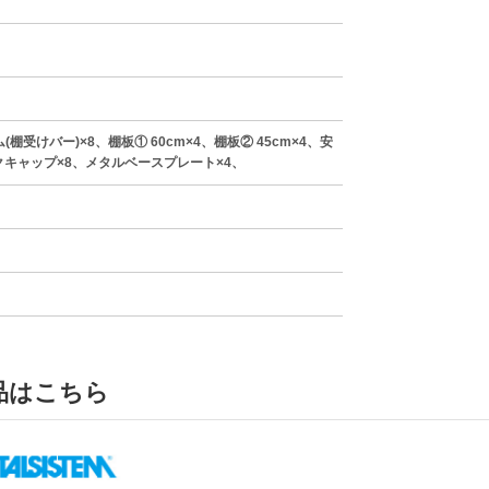
(棚受けバー)×8、棚板① 60cm×4、棚板② 45cm×4、安
クキャップ×8、メタルベースプレート×4、
品はこちら