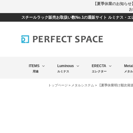
【夏季休業のお知らせ
お
スチールラック販売お取扱い数No.1の通販サイト ルミナス・
ITEMS
Luminous
ERECTA
Meta
用途
ルミナス
エレクター
メタル
トップページ
>
メタルシステム
> 【夏季休業明け順次発送】メタ