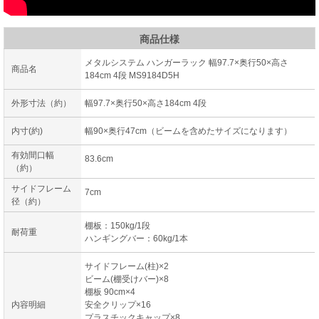
商品仕様
メタルシステム ハンガーラック 幅97.7×奥行50×高さ
商品名
184cm 4段 MS9184D5H
外形寸法（約）
幅97.7×奥行50×高さ184cm 4段
内寸(約)
幅90×奥行47cm（ビームを含めたサイズになります）
有効間口幅
83.6cm
（約）
サイドフレーム
7cm
径（約）
棚板：150kg/1段
耐荷重
ハンギングバー：60kg/1本
サイドフレーム(柱)×2
ビーム(棚受けバー)×8
棚板 90cm×4
内容明細
安全クリップ×16
プラスチックキャップ×8