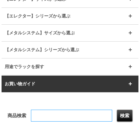
ルミナスレギュラー
ルミナススリム
BIGラック(150～180)
全25mmパーツを見る
全19mmパーツを見る
25mm
25/19mm
メタルルミナス
突っ張りラック
幅45cm
幅60cm
【エレクター】シリーズから選ぶ
その他便利パーツ
25mm
25mm
ルミナスノワール
プレミアムライン
幅75cm
幅90cm
ベーシック
ヴィンテージ
【メタルシステム】サイズから選ぶ
シリーズ
エディション
19mm
19mm
ルミナスライト
メタルルミナス
幅105cm
幅120cm
スーパーエレクター
スタンダード
エレクター
幅67.7cm
幅97.7cm
【メタルシステム】シリーズから選ぶ
すべてを見る
幅150cm
樹脂製メトロマックス
すべてを見る
幅112.7cm
幅127.7cm
スーパー123
ユニラック
用途でラックを探す
幅142.7cm
幅157.2cm
すべてを見る
突っ張りラック
BIGラック
お買い物ガイド
幅172.2cm
幅187.2cm
衣類収納
キッチン収納
お支払いについて
すべてを見る
防サビ高性能
屋外用ラック
商品検索
送料について
テレビ台
本棚／CDラック
お届けについて