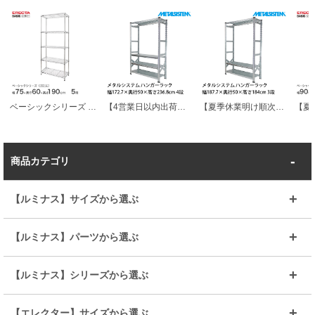
ベーシックシリーズ エレクター ベーシック フリーラック クローム 幅75×奥行60×高さ190cm 5段 RBR3024745C
【4営業日以内出荷】【送料無料】メタルシステム ハンガーラック 幅172.7×奥行50×高さ236.8cm 4段 MS17234D5H
【夏季休業明け順次発送】【送料無料】メタルシステム ハンガーラック 幅187.7×奥行50×高さ184cm 3段 MS18183D5H
商品カテゴリ
【ルミナス】サイズから選ぶ
～幅35
～幅55
【ルミナス】パーツから選ぶ
～幅65
～幅85
25mmシェルフ
19mmシェルフ
【ルミナス】シリーズから選ぶ
～幅90
～幅120
25mmポール
19mmポール
25mm
25mm
【エレクター】サイズから選ぶ