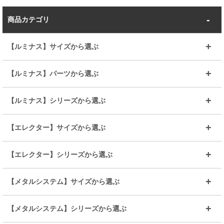
商品カテゴリ
【ルミナス】サイズから選ぶ
～幅35
～幅55
【ルミナス】パーツから選ぶ
～幅65
～幅85
25mmシェルフ
19mmシェルフ
【ルミナス】シリーズから選ぶ
～幅90
～幅120
25mmポール
19mmポール
25mm
25mm
【エレクター】サイズから選ぶ
ルミナスレギュラー
ルミナススリム
BIGラック(150～180)
全25mmパーツを見る
全19mmパーツを見る
25mm
25/19mm
メタルルミナス
突っ張りラック
幅45cm
幅60cm
【エレクター】シリーズから選ぶ
その他便利パーツ
25mm
25mm
ルミナスノワール
プレミアムライン
幅75cm
幅90cm
ベーシック
ヴィンテージ
【メタルシステム】サイズから選ぶ
シリーズ
エディション
19mm
19mm
ルミナスライト
メタルルミナス
幅105cm
幅120cm
スーパーエレクター
スタンダード
エレクター
幅67.7cm
幅97.7cm
【メタルシステム】シリーズから選ぶ
すべてを見る
幅150cm
樹脂製メトロマックス