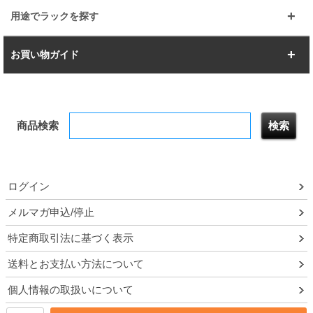
すべてを見る
幅112.7cm
幅127.7cm
スーパー123
ユニラック
用途でラックを探す
幅142.7cm
幅157.2cm
すべてを見る
突っ張りラック
BIGラック
お買い物ガイド
幅172.2cm
幅187.2cm
衣類収納
キッチン収納
お支払いについて
すべてを見る
防サビ高性能
屋外用ラック
商品検索
送料について
テレビ台
本棚／CDラック
お届けについて
隙間収納ラック
調味料ラック
ログイン
ルミナス製品間違い交換について
メルマガ申込/停止
特定商取引法に基づく表示
予約販売について
送料とお支払い方法について
領収書・納品書・請求書
個人情報の取扱いについて