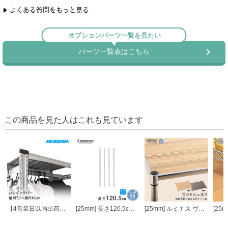
この商品を見た人はこれも見ています
【4営業日以内出荷】メタルシステム パーツ ハンギングバー 幅187.7×奥行40cm MSPH18D4
[25mm] 長さ120.5cm ルミナスポール4本組
[25mm] ルミナス ヴィンテージウッドシェルフ 幅60 奥行46