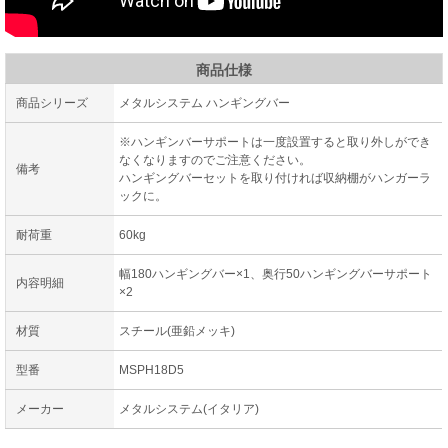
商品仕様
商品シリーズ
メタルシステム ハンギングバー
※ハンギンバーサポートは一度設置すると取り外しができ
なくなりますのでご注意ください。
備考
ハンギングバーセットを取り付ければ収納棚がハンガーラ
ックに。
耐荷重
60kg
幅180ハンギングバー×1、奥行50ハンギングバーサポート
内容明細
×2
材質
スチール(亜鉛メッキ)
型番
MSPH18D5
メーカー
メタルシステム(イタリア)