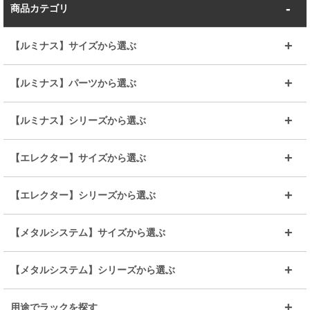
商品カテゴリ
【ルミナス】サイズから選ぶ
～幅35
～幅55
【ルミナス】パーツから選ぶ
～幅65
～幅85
25mmシェルフ
19mmシェルフ
【ルミナス】シリーズから選ぶ
～幅90
～幅120
25mmポール
19mmポール
25mm
25mm
【エレクター】サイズから選ぶ
ルミナスレギュラー
ルミナススリム
BIGラック(150～180)
全25mmパーツを見る
全19mmパーツを見る
25mm
25/19mm
メタルルミナス
突っ張りラック
幅45cm
幅60cm
【エレクター】シリーズから選ぶ
その他便利パーツ
25mm
25mm
ルミナスノワール
プレミアムライン
幅75cm
幅90cm
ベーシック
ヴィンテージ
【メタルシステム】サイズから選ぶ
シリーズ
エディション
19mm
19mm
ルミナスライト
メタルルミナス
幅105cm
幅120cm
スーパーエレクター
スタンダード
エレクター
幅67.7cm
幅97.7cm
【メタルシステム】シリーズから選ぶ
すべてを見る
幅150cm
樹脂製メトロマックス
すべてを見る
幅112.7cm
幅127.7cm
スーパー123
ユニラック
用途でラックを探す