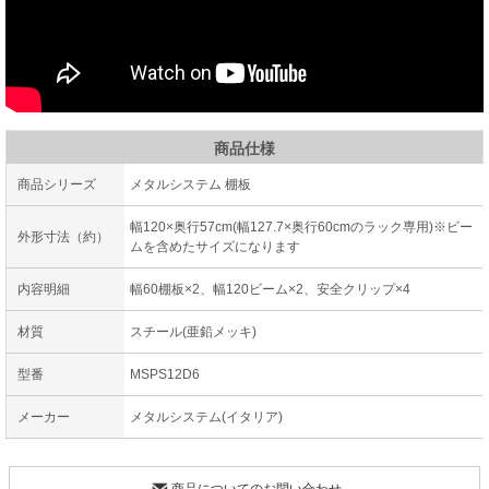
商品仕様
商品シリーズ
メタルシステム 棚板
幅120×奥行57cm(幅127.7×奥行60cmのラック専用)※ビー
外形寸法（約）
ムを含めたサイズになります
内容明細
幅60棚板×2、幅120ビーム×2、安全クリップ×4
材質
スチール(亜鉛メッキ)
型番
MSPS12D6
メーカー
メタルシステム(イタリア)
商品についてのお問い合わせ