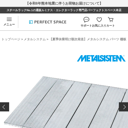
【令和8年熊本地震に伴うお荷物お届けについて】
スチールラックNo.1の通販ルミナス・エレクターラック専門店パーフェクトスペース本店
メニュー
サポート
お気に入り
カート
トップページ
>
メタルシステム
> 【夏季休業明け順次発送】メタルシステム パーツ 棚板 幅127