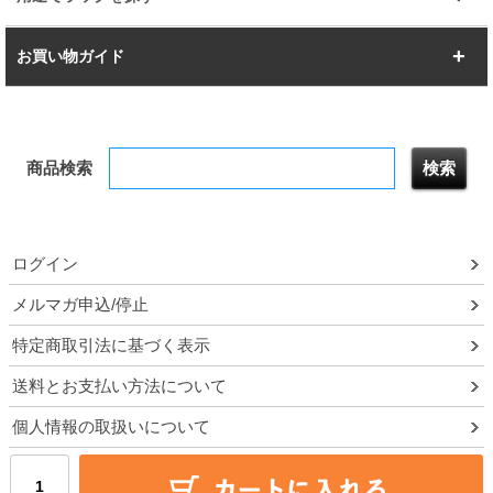
幅142.7cm
幅157.2cm
すべてを見る
突っ張りラック
BIGラック
お買い物ガイド
幅172.2cm
幅187.2cm
衣類収納
キッチン収納
お支払いについて
すべてを見る
防サビ高性能
屋外用ラック
商品検索
送料について
テレビ台
本棚／CDラック
お届けについて
隙間収納ラック
調味料ラック
ログイン
ルミナス製品間違い交換について
メルマガ申込/停止
特定商取引法に基づく表示
予約販売について
送料とお支払い方法について
領収書・納品書・請求書
個人情報の取扱いについて
ポイントについて