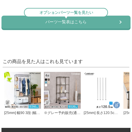
この商品を見た人はこれも見ています
[25mm] 幅90 3段 (幅91.5×奥行46×高さ178.5cm) メタルルミナスラック ハンガーラック ワードローブ
※グレー予約販売(通常1ヶ月以内出荷)※ルミナス カラーラック スチールラック キャスター付 4段 幅45 ラック
[25mm] 長さ120.5cm ルミナスポール4本組