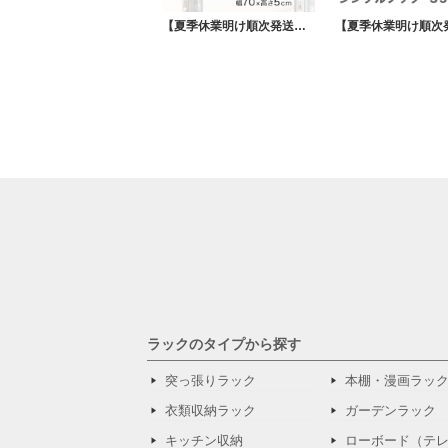
【夏季休業明け順次発送】METALSISTEM メタルシステム インサイドバー（奥行70cm用）MSPI7D