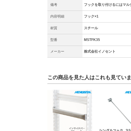
備考
フックを取り付けるにはマル
内容明細
フック×1
材質
スチール
型番
MSTFK35
メーカー
株式会社イノセント
この商品を見た人はこれも見てい