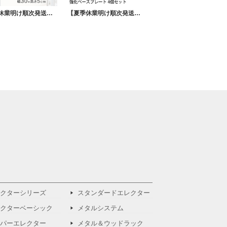
【夏季休業明け順次発送】METALSISTEM メタルシステム インサイドバー（奥行30cm用）MSPI3D
【夏季休業明け順次発送】メタルシステム パーツ 強化ベースプレート 4個セット MSPO004