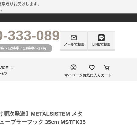
通常通りお受けします。
す。
0-333-089
メールで相談
LINEで相談
0時〜12時半／13時半〜17時
VICE
ービス
マイページ
お気に入り
カート
順次発送】METALSISTEM メタ
ーブラーフック 35cm MSTFK35