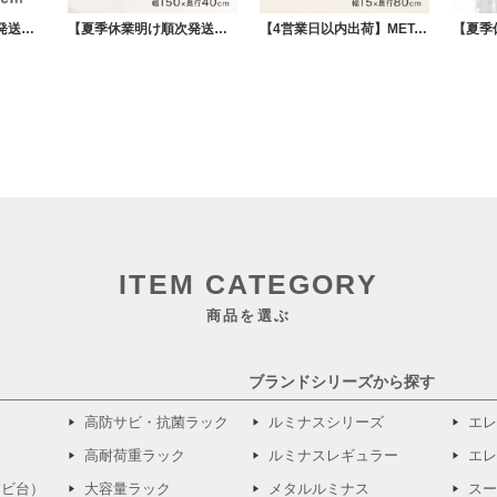
【夏季休業明け順次発送】メタルシステム パーツ シングルフック MSSFK 35cm
【夏季休業明け順次発送】METALSISTEM メタルシステム 棚板カバー 幅150×奥行40cm用 MSSCV150D4
【4営業日以内出荷】METALSISTEM メタルシステム 棚板（棚受けバーなし）幅15×奥行80cm MSS15D8