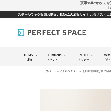
【夏季休業のお知らせ
お
スチールラック販売お取扱い数No.1の通販サイト ルミナス・
ITEMS
Luminous
ERECTA
Meta
用途
ルミナス
エレクター
メタル
トップページ
>
メタルシステム
> 【夏季休業明け順次発送】M