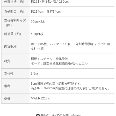
外形寸法（約）
幅121×奥行41×高さ180cm
有効間口（約）
幅114cm、奥行34cm
支柱分割サイズ
90cm×2本
（約）
耐荷重（約）
50kg/1枚
ボード×5枚、ハンマー×１個、2分割時用脚キャップ×1組、
内容明細
支柱×4組
棚板：スチール（粉体塗装）
材質
ボード：縫製樹脂化粧繊維板/塩化ビニル
支柱幅
3.5㎝
3cm間隔で棚の高さ調整が可能です。
備考
高さ870~940mmの位置には棚の取り付けが出来ません。
型番
MWFR1218-5
商品についてのお問い合わせ