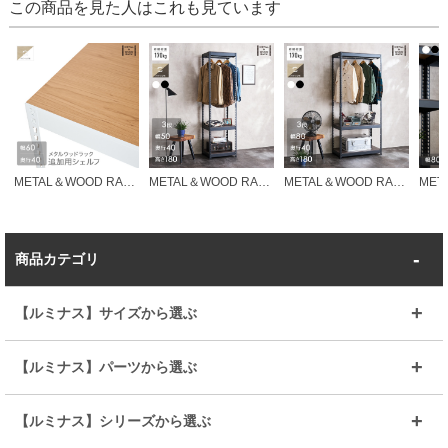
この商品を見た人はこれも見ています
METAL＆WOOD RACK メタルウッドラック 追加用 棚板パーツ 幅60cm用 ホワイト MWPBD6040
METAL＆WOOD RACK メタルウッドラック ハンガーラック 幅50 3段(幅51×奥行41×高さ180cm) ホワイト/ブラック MWHR5018-3
METAL＆WOOD RACK メタルウッドラック ハンガーラック 幅80 3段(幅81×奥行41×高さ180cm) ホワイト/ブラック MWHR8018-3
商品カテゴリ
【ルミナス】サイズから選ぶ
～幅35
～幅55
【ルミナス】パーツから選ぶ
～幅65
～幅85
25mmシェルフ
19mmシェルフ
【ルミナス】シリーズから選ぶ