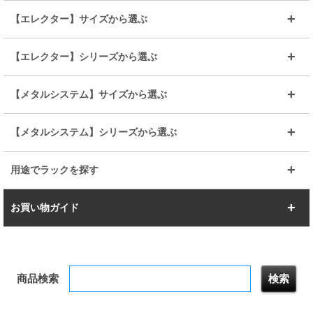
～幅90
～幅120
25mmポール
19mmポール
25mm
25mm
【エレクター】サイズから選ぶ
ルミナスレギュラー
ルミナススリム
BIGラック(150～180)
全25mmパーツを見る
全19mmパーツを見る
25mm
25/19mm
メタルルミナス
突っ張りラック
幅45cm
幅60cm
【エレクター】シリーズから選ぶ
その他便利パーツ
25mm
25mm
ルミナスノワール
プレミアムライン
幅75cm
幅90cm
ベーシック
ヴィンテージ
【メタルシステム】サイズから選ぶ
シリーズ
エディション
19mm
19mm
ルミナスライト
メタルルミナス
幅105cm
幅120cm
スーパーエレクター
スタンダード
エレクター
幅67.7cm
幅97.7cm
【メタルシステム】シリーズから選ぶ
すべてを見る
幅150cm
樹脂製メトロマックス
すべてを見る
幅112.7cm
幅127.7cm
スーパー123
ユニラック
用途でラックを探す
幅142.7cm
幅157.2cm
すべてを見る
突っ張りラック
BIGラック
お買い物ガイド
幅172.2cm
幅187.2cm
衣類収納
キッチン収納
お支払いについて
すべてを見る
防サビ高性能
屋外用ラック
商品検索
送料について
テレビ台
本棚／CDラック