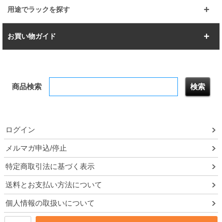
すべてを見る
幅112.7cm
幅127.7cm
スーパー123
ユニラック
用途でラックを探す
幅142.7cm
幅157.2cm
すべてを見る
突っ張りラック
BIGラック
お買い物ガイド
幅172.2cm
幅187.2cm
衣類収納
キッチン収納
お支払いについて
すべてを見る
防サビ高性能
屋外用ラック
商品検索
送料について
テレビ台
本棚／CDラック
お届けについて
隙間収納ラック
調味料ラック
ログイン
ルミナス製品間違い交換について
メルマガ申込/停止
特定商取引法に基づく表示
予約販売について
送料とお支払い方法について
領収書・納品書・請求書
個人情報の取扱いについて