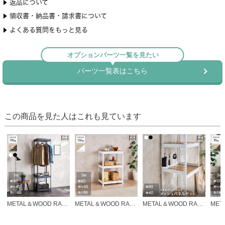
この商品を見た人はこれも見ています
METAL＆WOOD RACK メタルウッドラック ハンガーラック 幅50 3段(幅51×奥行41×高さ180cm) ホワイト/ブラック MWHR5018-3
METAL＆WOOD RACK メタルウッドラック キッチンラック 幅60 3段(幅61×奥行41×高さ90cm) ホワイト MWKT6090-3
METAL＆WOOD RACK メタルウッドラック メッシュパネルセット ホワイト/ブラック MWPMB8040