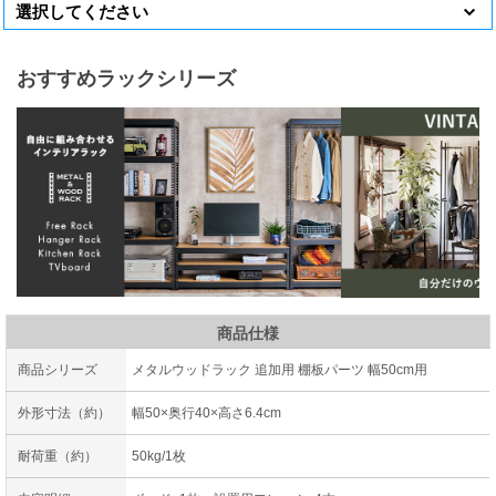
おすすめラックシリーズ
商品仕様
商品シリーズ
メタルウッドラック 追加用 棚板パーツ 幅50cm用
外形寸法（約）
幅50×奥行40×高さ6.4cm
耐荷重（約）
50kg/1枚