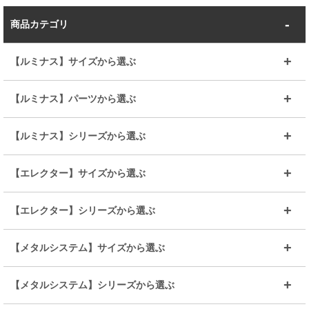
商品カテゴリ
【ルミナス】サイズから選ぶ
～幅35
～幅55
【ルミナス】パーツから選ぶ
～幅65
～幅85
25mmシェルフ
19mmシェルフ
【ルミナス】シリーズから選ぶ
～幅90
～幅120
25mmポール
19mmポール
25mm
25mm
【エレクター】サイズから選ぶ
ルミナスレギュラー
ルミナススリム
BIGラック(150～180)
全25mmパーツを見る
全19mmパーツを見る
25mm
25/19mm
メタルルミナス
突っ張りラック
幅45cm
幅60cm
【エレクター】シリーズから選ぶ
その他便利パーツ
25mm
25mm
ルミナスノワール
プレミアムライン
幅75cm
幅90cm
ベーシック
ヴィンテージ
【メタルシステム】サイズから選ぶ
シリーズ
エディション
19mm
19mm
ルミナスライト
メタルルミナス
幅105cm
幅120cm
スーパーエレクター
スタンダード
エレクター
幅67.7cm
幅97.7cm
【メタルシステム】シリーズから選ぶ
すべてを見る
幅150cm
樹脂製メトロマックス