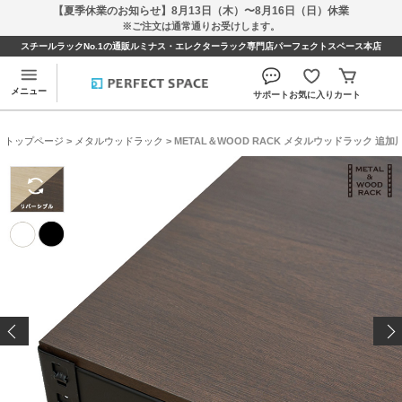
【夏季休業のお知らせ】8月13日（木）〜8月16日（日）休業
※ご注文は通常通りお受けします。
スチールラックNo.1の通販ルミナス・エレクターラック専門店パーフェクトスペース本店
メニュー
サポート
お気に入り
カート
トップページ
>
メタルウッドラック
> METAL＆WOOD RACK メタルウッドラック 追加用