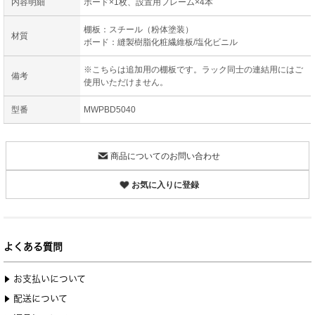
内容明細
ボード×1枚、設置用フレーム×4本
棚板：スチール（粉体塗装）
材質
ボード：縫製樹脂化粧繊維板/塩化ビニル
※こちらは追加用の棚板です。ラック同士の連結用にはご
備考
使用いただけません。
型番
MWPBD5040
商品についてのお問い合わせ
お気に入りに登録