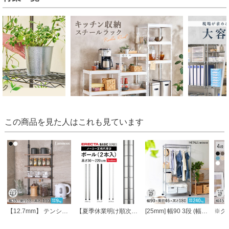
この商品を見た人はこれも見ています
【12.7mm】 テンションミニラック 幅36.5 cm×奥行13.5cm×高さ74～110cm 3段
【夏季休業明け順次発送】 エレクターベーシック ポール
[25mm] 幅90 3段 (幅91.5×奥行46×高さ178.5cm) メタルルミナスラック ハンガーラック ワードローブ