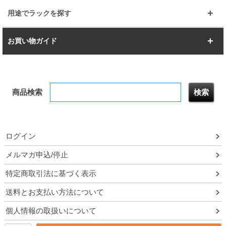
樹脂製メトロマックス
すべてを見る
幅112.7cm
幅127.7cm
スーパー123
ユニラック
用途でラックを探す
幅142.7cm
幅157.2cm
すべてを見る
突っ張りラック
BIGラック
お買い物ガイド
幅172.2cm
幅187.2cm
衣類収納
キッチン収納
お支払いについて
すべてを見る
防サビ高性能
屋外用ラック
商品検索
送料について
テレビ台
本棚／CDラック
お届けについて
隙間収納ラック
調味料ラック
ログイン
ルミナス製品間違い交換について
メルマガ申込/停止
特定商取引法に基づく表示
予約販売について
送料とお支払い方法について
領収書・納品書・請求書
個人情報の取扱いについて