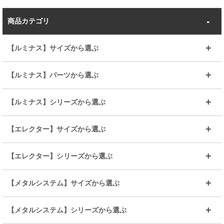
商品カテゴリ
【ルミナス】サイズから選ぶ
～幅35
～幅55
【ルミナス】パーツから選ぶ
～幅65
～幅85
25mmシェルフ
19mmシェルフ
【ルミナス】シリーズから選ぶ
～幅90
～幅120
25mmポール
19mmポール
25mm
25mm
【エレクター】サイズから選ぶ
ルミナスレギュラー
ルミナススリム
BIGラック(150～180)
全25mmパーツを見る
全19mmパーツを見る
25mm
25/19mm
メタルルミナス
突っ張りラック
幅45cm
幅60cm
【エレクター】シリーズから選ぶ
その他便利パーツ
25mm
25mm
ルミナスノワール
プレミアムライン
幅75cm
幅90cm
ベーシック
ヴィンテージ
【メタルシステム】サイズから選ぶ
シリーズ
エディション
19mm
19mm
ルミナスライト
メタルルミナス
幅105cm
幅120cm
スーパーエレクター
スタンダード
エレクター
幅67.7cm
幅97.7cm
【メタルシステム】シリーズから選ぶ
すべてを見る
幅150cm