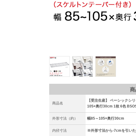
商
【受注生産】 ベーシックシリ
商品名
105×奥行30cm 1枚 6色 BSOS
外形寸法（約）
幅85～105×奥行30cm
内径寸法
※外形寸法から-7cmを引い