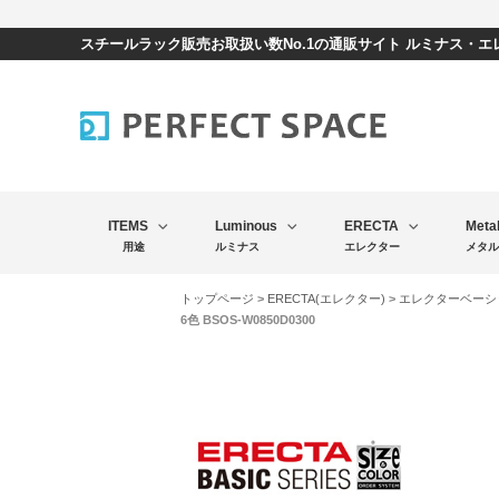
スチールラック販売お取扱い数No.1の通販サイト ルミナス・
ITEMS
Luminous
ERECTA
Meta
用途
ルミナス
エレクター
メタル
トップページ
>
ERECTA(エレクター)
>
エレクターベーシ
6色 BSOS-W0850D0300