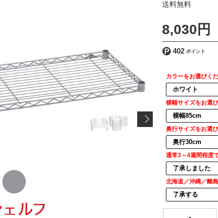
[ 送料込 ]
8,030円
402
カラーをお選びく
横幅サイズをお選
奥行サイズをお選
通常3～4週間程度
北海道／沖縄／離