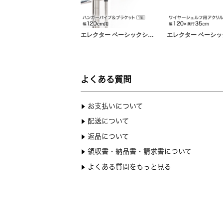
エレクター ベーシックシリーズ ハンガーパイプ＆ブラケット 幅120cm用 BHF1180 パーツ