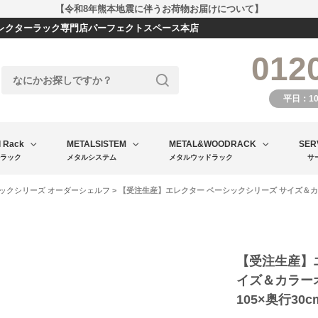
【令和8年熊本地震に伴うお荷物お届けについて】
エレクターラック専門店パーフェクトスペース本店
012
平日：1
l Rack
METALSISTEM
METAL&WOODRACK
SER
ラック
メタルシステム
メタルウッドラック
サ
ックシリーズ オーダーシェルフ
> 【受注生産】エレクター ベーシックシリーズ サイズ＆カラ
【受注生産】
イズ＆カラー
105×奥行30cm