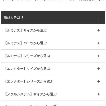
商品カテゴリ
【ルミナス】サイズから選ぶ
～幅35
～幅55
【ルミナス】パーツから選ぶ
～幅65
～幅85
25mmシェルフ
19mmシェルフ
【ルミナス】シリーズから選ぶ
～幅90
～幅120
25mmポール
19mmポール
25mm
25mm
【エレクター】サイズから選ぶ
ルミナスレギュラー
ルミナススリム
BIGラック(150～180)
全25mmパーツを見る
全19mmパーツを見る
25mm
25/19mm
メタルルミナス
突っ張りラック
幅45cm
幅60cm
【エレクター】シリーズから選ぶ
その他便利パーツ
25mm
25mm
ルミナスノワール
プレミアムライン
幅75cm
幅90cm
ベーシック
ヴィンテージ
【メタルシステム】サイズから選ぶ
シリーズ
エディション
19mm
19mm
ルミナスライト
メタルルミナス
幅105cm
幅120cm
スーパーエレクター
スタンダード
エレクター