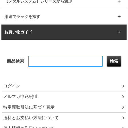
幅67.7cm
幅97.7cm
【メタルシステム】シリーズから選ぶ
すべてを見る
幅150cm
樹脂製メトロマックス
すべてを見る
幅112.7cm
幅127.7cm
スーパー123
ユニラック
用途でラックを探す
幅142.7cm
幅157.2cm
すべてを見る
突っ張りラック
BIGラック
お買い物ガイド
幅172.2cm
幅187.2cm
衣類収納
キッチン収納
お支払いについて
すべてを見る
防サビ高性能
屋外用ラック
商品検索
送料について
テレビ台
本棚／CDラック
お届けについて
隙間収納ラック
調味料ラック
ログイン
ルミナス製品間違い交換について
メルマガ申込/停止
特定商取引法に基づく表示
予約販売について
送料とお支払い方法について
領収書・納品書・請求書