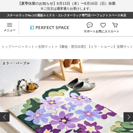
【夏季休業のお知らせ】8月13日（木）〜8月16日（日）休業
※ご注文は通常通りお受けします。
スチールラックNo.1の通販ルミナス・エレクターラック専門店パーフェクトスペース本店
メニュー
サポート
お気に入り
カート
トップページ
>
マット
>
玄関マット
> 【最短・翌日出荷】【ミラ・ショーン】玄関マット