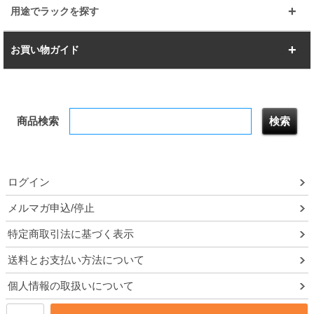
幅112.7cm
幅127.7cm
スーパー123
ユニラック
用途でラックを探す
幅142.7cm
幅157.2cm
すべてを見る
突っ張りラック
BIGラック
お買い物ガイド
幅172.2cm
幅187.2cm
衣類収納
キッチン収納
お支払いについて
すべてを見る
防サビ高性能
屋外用ラック
商品検索
送料について
テレビ台
本棚／CDラック
お届けについて
隙間収納ラック
調味料ラック
ログイン
ルミナス製品間違い交換について
メルマガ申込/停止
特定商取引法に基づく表示
予約販売について
送料とお支払い方法について
領収書・納品書・請求書
個人情報の取扱いについて