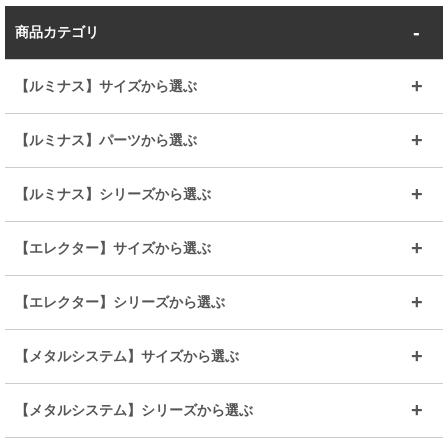
商品カテゴリ
【ルミナス】サイズから選ぶ
～幅35
～幅55
【ルミナス】パーツから選ぶ
～幅65
～幅85
25mmシェルフ
19mmシェルフ
【ルミナス】シリーズから選ぶ
～幅90
～幅120
25mmポール
19mmポール
25mm
25mm
【エレクター】サイズから選ぶ
ルミナスレギュラー
ルミナススリム
BIGラック(150～180)
全25mmパーツを見る
全19mmパーツを見る
25mm
25/19mm
メタルルミナス
突っ張りラック
幅45cm
幅60cm
【エレクター】シリーズから選ぶ
その他便利パーツ
25mm
25mm
ルミナスノワール
プレミアムライン
幅75cm
幅90cm
ベーシック
ヴィンテージ
【メタルシステム】サイズから選ぶ
シリーズ
エディション
19mm
19mm
ルミナスライト
メタルルミナス
幅105cm
幅120cm
スーパーエレクター
スタンダード
エレクター
幅67.7cm
幅97.7cm
【メタルシステム】シリーズから選ぶ
すべてを見る
幅150cm
樹脂製メトロマックス
すべてを見る