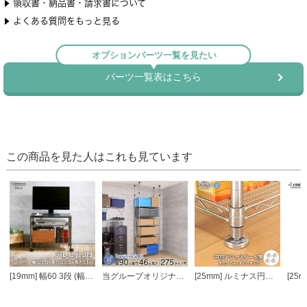
この商品を見た人はこれも見ています
[19mm] 幅60 3段 (幅59.5×奥行39.5×高さ51cm) ルミナスブラック テレビ台
当グループオリジナル [25mm] 幅90 6段 ルミナススリム 突っ張りラック
[25mm] ルミナス円形アジャスター4個セット (ラック1台分)