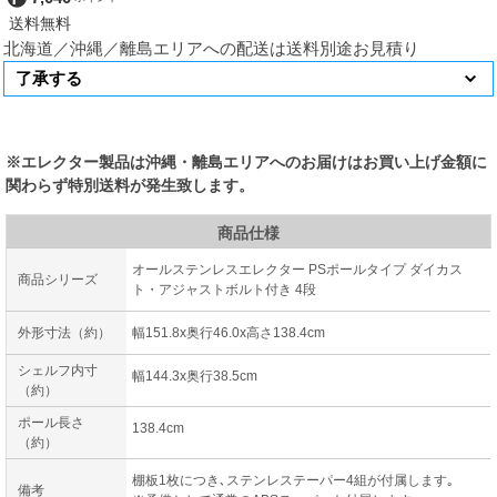
北海道／沖縄／離島エリアへの配送は送料別途お見積り
※エレクター製品は沖縄・離島エリアへのお届けはお買い上げ金額に
関わらず特別送料が発生致します。
商品仕様
オールステンレスエレクター PSポールタイプ ダイカス
商品シリーズ
ト・アジャストボルト付き 4段
外形寸法（約）
幅151.8x奥行46.0x高さ138.4cm
シェルフ内寸
幅144.3x奥行38.5cm
（約）
ポール長さ
138.4cm
（約）
棚板1枚につき､ステンレステーパー4組が付属します｡
備考