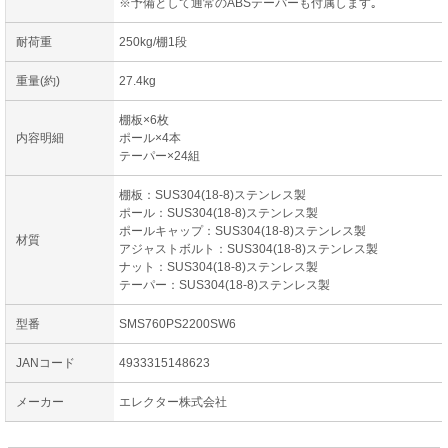
※予備として通常のABSテーパーも付属します｡
耐荷重
250kg/棚1段
重量(約)
27.4kg
棚板×6枚
内容明細
ポール×4本
テーパー×24組
棚板：SUS304(18-8)ステンレス製
ポール：SUS304(18-8)ステンレス製
ポールキャップ：SUS304(18-8)ステンレス製
材質
アジャストボルト：SUS304(18-8)ステンレス製
ナット：SUS304(18-8)ステンレス製
テーパー：SUS304(18-8)ステンレス製
型番
SMS760PS2200SW6
JANコード
4933315148623
メーカー
エレクター株式会社