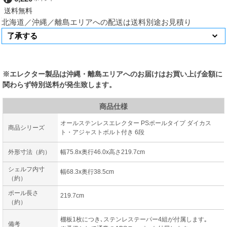
北海道／沖縄／離島エリアへの配送は送料別途お見積り
※エレクター製品は沖縄・離島エリアへのお届けはお買い上げ金額に
関わらず特別送料が発生致します。
商品仕様
オールステンレスエレクター PSポールタイプ ダイカス
商品シリーズ
ト・アジャストボルト付き 6段
外形寸法（約）
幅75.8x奥行46.0x高さ219.7cm
シェルフ内寸
幅68.3x奥行38.5cm
（約）
ポール長さ
219.7cm
（約）
棚板1枚につき､ステンレステーパー4組が付属します｡
備考