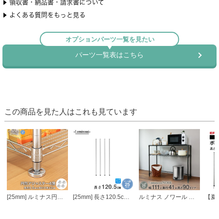
この商品を見た人はこれも見ています
[25mm] ルミナス円形アジャスター4個セット (ラック1台分)
[25mm] 長さ120.5cm ルミナスポール4本組
ルミナス ノワール キッチンラック キッチンボード ウッドシェルフ天板 2段 幅111×奥行41×高さ90cm