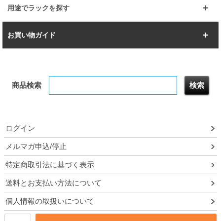
幅112.7cm
幅127.7cm
スーパー123
ユニラック
用途でラックを探す
幅142.7cm
幅157.2cm
すべてを見る
突っ張りラック
BIGラック
お買い物ガイド
幅172.2cm
幅187.2cm
衣類収納
キッチン収納
お支払いについて
すべてを見る
防サビ高性能
屋外用ラック
商品検索
送料について
テレビ台
本棚／CDラック
お届けについて
隙間収納ラック
調味料ラック
ログイン
ルミナス製品間違い交換について
メルマガ申込/停止
特定商取引法に基づく表示
予約販売について
送料とお支払い方法について
領収書・納品書・請求書
個人情報の取扱いについて