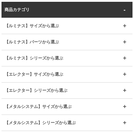
商品カテゴリ
【ルミナス】サイズから選ぶ
～幅35
～幅55
【ルミナス】パーツから選ぶ
～幅65
～幅85
25mmシェルフ
19mmシェルフ
【ルミナス】シリーズから選ぶ
～幅90
～幅120
25mmポール
19mmポール
25mm
25mm
【エレクター】サイズから選ぶ
ルミナスレギュラー
ルミナススリム
BIGラック(150～180)
全25mmパーツを見る
全19mmパーツを見る
25mm
25/19mm
メタルルミナス
突っ張りラック
幅45cm
幅60cm
【エレクター】シリーズから選ぶ
その他便利パーツ
25mm
25mm
ルミナスノワール
プレミアムライン
幅75cm
幅90cm
ベーシック
ヴィンテージ
【メタルシステム】サイズから選ぶ
シリーズ
エディション
19mm
19mm
ルミナスライト
メタルルミナス
幅105cm
幅120cm
スーパーエレクター
スタンダード
エレクター
幅67.7cm
幅97.7cm
【メタルシステム】シリーズから選ぶ
すべてを見る
幅150cm
樹脂製メトロマックス
すべてを見る