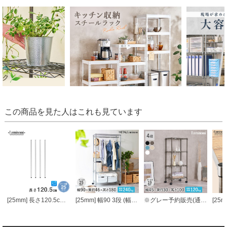
この商品を見た人はこれも見ています
[25mm] 長さ120.5cm ルミナスポール4本組
[25mm] 幅90 3段 (幅91.5×奥行46×高さ178.5cm) メタルルミナスラック ハンガーラック ワードローブ
※グレー予約販売(通常1ヶ月以内出荷)※ルミナス カラーラック スチールラック キャスター付 4段 幅45 ラック