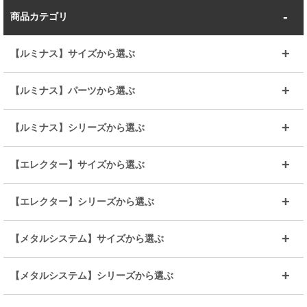
商品カテゴリ
【ルミナス】サイズから選ぶ
～幅35
～幅55
【ルミナス】パーツから選ぶ
～幅65
～幅85
25mmシェルフ
19mmシェルフ
【ルミナス】シリーズから選ぶ
～幅90
～幅120
25mmポール
19mmポール
25mm
25mm
【エレクター】サイズから選ぶ
ルミナスレギュラー
ルミナススリム
BIGラック(150～180)
全25mmパーツを見る
全19mmパーツを見る
25mm
25/19mm
メタルルミナス
突っ張りラック
幅45cm
幅60cm
【エレクター】シリーズから選ぶ
その他便利パーツ
25mm
25mm
ルミナスノワール
プレミアムライン
幅75cm
幅90cm
ベーシック
ヴィンテージ
【メタルシステム】サイズから選ぶ
シリーズ
エディション
19mm
19mm
ルミナスライト
メタルルミナス
幅105cm
幅120cm
スーパーエレクター
スタンダード
エレクター
幅67.7cm
幅97.7cm
【メタルシステム】シリーズから選ぶ
すべてを見る
幅150cm
樹脂製メトロマックス
すべてを見る
幅112.7cm
幅127.7cm