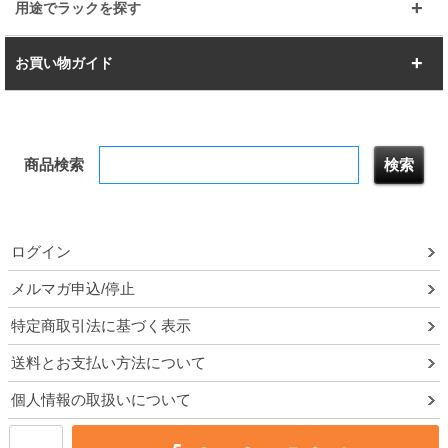
スーパー123
ユニラック
用途でラックを探す
幅142.7cm
幅157.2cm
すべてを見る
突っ張りラック
BIGラック
お買い物ガイド
幅172.2cm
幅187.2cm
衣類収納
キッチン収納
お支払いについて
すべてを見る
防サビ高性能
屋外用ラック
商品検索
送料について
テレビ台
本棚／CDラック
お届けについて
隙間収納ラック
調味料ラック
ログイン
ルミナス製品間違い交換について
メルマガ申込/停止
特定商取引法に基づく表示
予約販売について
送料とお支払い方法について
領収書・納品書・請求書
個人情報の取扱いについて
ポイントについて