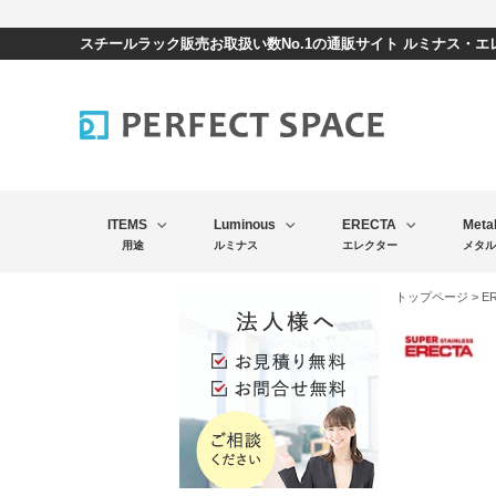
スチールラック販売お取扱い数No.1の通販サイト ルミナス・
ITEMS
Luminous
ERECTA
Meta
用途
ルミナス
エレクター
メタル
トップページ
>
E