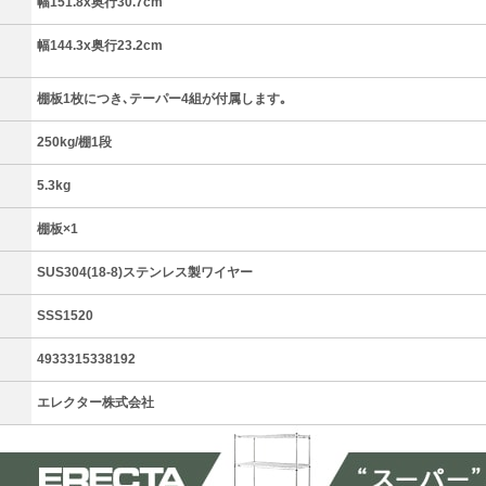
）
幅151.8x奥行30.7cm
幅144.3x奥行23.2cm
棚板1枚につき､テーパー4組が付属します｡
250kg/棚1段
5.3kg
棚板×1
SUS304(18-8)ステンレス製ワイヤー
SSS1520
4933315338192
エレクター株式会社