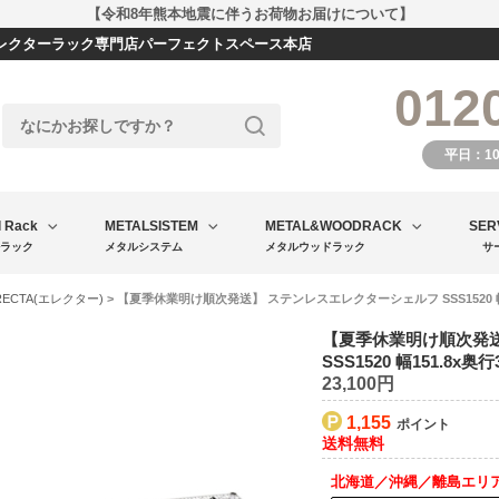
【令和8年熊本地震に伴うお荷物お届けについて】
エレクターラック専門店パーフェクトスペース本店
012
平日：1
l Rack
METALSISTEM
METAL&WOODRACK
SER
ラック
メタルシステム
メタルウッドラック
サ
RECTA(エレクター)
> 【夏季休業明け順次発送】 ステンレスエレクターシェルフ SSS1520 幅15
【夏季休業明け順次発
SSS1520 幅151.8x奥行
23,100円
1,155
北海道／沖縄／離島エリ
[ 送料込 ]