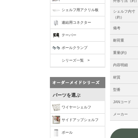
外形寸法（約
シェルフ用アクリル板
シェルフ内寸
（約）
連結用コネクター
備考
テーパー
耐荷重
ポールクランプ
重量(約)
シリーズ一覧 >
内容明細
材質
型番
パーツを選ぶ
JANコード
ワイヤーシェルフ
メーカー
サイドアップシェルフ
ポール