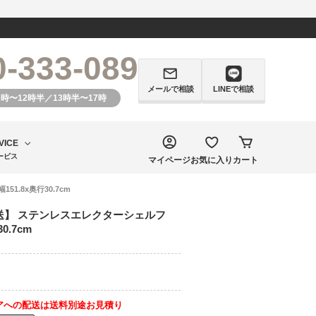
0-333-089
メールで相談
LINEで相談
0時〜12時半／13時半〜17時
VICE
ービス
マイページ
お気に入り
カート
1.8x奥行30.7cm
送】 ステンレスエレクターシェルフ
30.7cm
アへの配送は送料別途お見積り