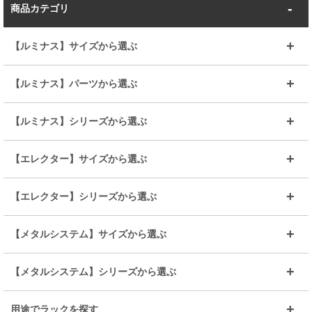
商品カテゴリ
【ルミナス】サイズから選ぶ
～幅35
～幅55
【ルミナス】パーツから選ぶ
～幅65
～幅85
25mmシェルフ
19mmシェルフ
【ルミナス】シリーズから選ぶ
～幅90
～幅120
25mmポール
19mmポール
25mm
25mm
【エレクター】サイズから選ぶ
ルミナスレギュラー
ルミナススリム
BIGラック(150～180)
全25mmパーツを見る
全19mmパーツを見る
25mm
25/19mm
メタルルミナス
突っ張りラック
幅45cm
幅60cm
【エレクター】シリーズから選ぶ
その他便利パーツ
25mm
25mm
ルミナスノワール
プレミアムライン
幅75cm
幅90cm
ベーシック
ヴィンテージ
【メタルシステム】サイズから選ぶ
シリーズ
エディション
19mm
19mm
ルミナスライト
メタルルミナス
幅105cm
幅120cm
スーパーエレクター
スタンダード
エレクター
幅67.7cm
幅97.7cm
【メタルシステム】シリーズから選ぶ
すべてを見る
幅150cm
樹脂製メトロマックス
すべてを見る
幅112.7cm
幅127.7cm
スーパー123
ユニラック
用途でラックを探す