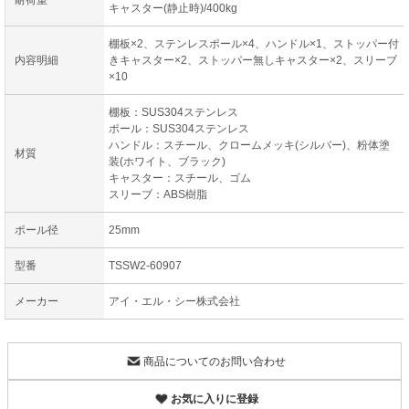
耐荷重
キャスター(静止時)/400kg
棚板×2、ステンレスポール×4、ハンドル×1、ストッパー付
内容明細
きキャスター×2、ストッパー無しキャスター×2、スリーブ
×10
棚板：SUS304ステンレス
ポール：SUS304ステンレス
ハンドル：スチール、クロームメッキ(シルバー)、粉体塗
材質
装(ホワイト、ブラック)
キャスター：スチール、ゴム
スリーブ：ABS樹脂
ポール径
25mm
型番
TSSW2-60907
メーカー
アイ・エル・シー株式会社
商品についてのお問い合わせ
お気に入りに登録