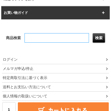
幅142.7cm
幅157.2cm
すべてを見る
突っ張りラック
BIGラック
お買い物ガイド
幅172.2cm
幅187.2cm
衣類収納
キッチン収納
お支払いについて
すべてを見る
防サビ高性能
屋外用ラック
商品検索
送料について
テレビ台
本棚／CDラック
お届けについて
隙間収納ラック
調味料ラック
ログイン
ルミナス製品間違い交換について
メルマガ申込/停止
特定商取引法に基づく表示
予約販売について
送料とお支払い方法について
領収書・納品書・請求書
個人情報の取扱いについて
ポイントについて