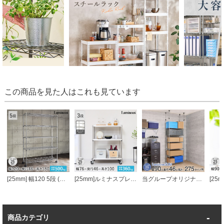
この商品を見た人はこれも見ています
[25mm] 幅120 5段 (幅121.5×奥行46×高さ179.5cm) ルミナススチールラック
[25mm]ルミナスプレミアムラインソリッドシェルフラック3段幅76幅76×奥行46×高さ101cm
当グループオリジナル [25mm] 幅90 6段 ルミナススリム 突っ張りラック
商品カテゴリ