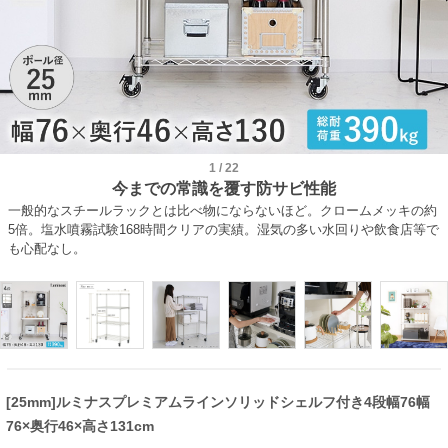
1
/
22
今までの常識を覆す防サビ性能
一般的なスチールラックとは比べ物にならないほど。クロームメッキの約
5倍。塩水噴霧試験168時間クリアの実績。湿気の多い水回りや飲食店等で
も心配なし。
[25mm]ルミナスプレミアムラインソリッドシェルフ付き4段幅76幅
76×奥行46×高さ131cm