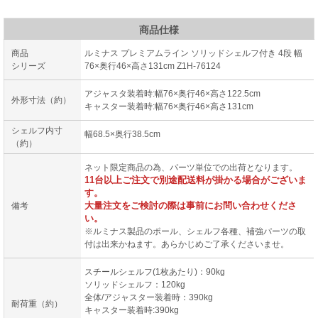
商品仕様
商品
ルミナス プレミアムライン ソリッドシェルフ付き 4段 幅
シリーズ
76×奥行46×高さ131cm Z1H-76124
アジャスタ装着時:幅76×奥行46×高さ122.5cm
外形寸法（約）
キャスター装着時:幅76×奥行46×高さ131cm
シェルフ内寸
幅68.5×奥行38.5cm
（約）
ネット限定商品の為、パーツ単位での出荷となります。
11台以上ご注文で別途配送料が掛かる場合がございま
す。
大量注文をご検討の際は事前にお問い合わせくださ
備考
い。
※ルミナス製品のポール、シェルフ各種、補強パーツの取
付は出来かねます。あらかじめご了承くださいませ。
スチールシェルフ(1枚あたり)：90kg
ソリッドシェルフ：120kg
全体/アジャスター装着時：390kg
耐荷重（約）
キャスター装着時:390kg