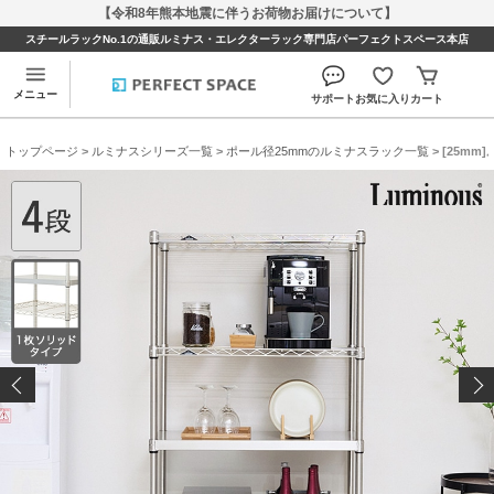
【令和8年熊本地震に伴うお荷物お届けについて】
スチールラックNo.1の通販ルミナス・エレクターラック専門店パーフェクトスペース本店
メニュー
サポート
お気に入り
カート
トップページ
>
ルミナスシリーズ一覧
>
ポール径25mmのルミナスラック一覧
> [25m