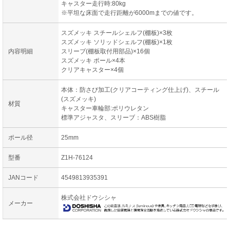
キャスター走行時:80kg
※平坦な床面で走行距離が6000mまでの値です。
スズメッキ スチールシェルフ(棚板)×3枚
スズメッキ ソリッドシェルフ(棚板)×1枚
内容明細
スリーブ(棚板取付用部品)×16個
スズメッキ ポール×4本
クリアキャスター×4個
本体：防さび加工(クリアコーティング仕上げ)、スチール
(スズメッキ)
材質
キャスター車輪部:ポリウレタン
標準アジャスタ、スリーブ：ABS樹脂
ポール径
25mm
型番
Z1H-76124
JANコード
4549813935391
株式会社ドウシシャ
メーカー