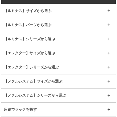
【ルミナス】サイズから選ぶ
～幅35
～幅55
【ルミナス】パーツから選ぶ
～幅65
～幅85
25mmシェルフ
19mmシェルフ
【ルミナス】シリーズから選ぶ
～幅90
～幅120
25mmポール
19mmポール
25mm
25mm
【エレクター】サイズから選ぶ
ルミナスレギュラー
ルミナススリム
BIGラック(150～180)
全25mmパーツを見る
全19mmパーツを見る
25mm
25/19mm
メタルルミナス
突っ張りラック
幅45cm
幅60cm
【エレクター】シリーズから選ぶ
その他便利パーツ
25mm
25mm
ルミナスノワール
プレミアムライン
幅75cm
幅90cm
ベーシック
ヴィンテージ
【メタルシステム】サイズから選ぶ
シリーズ
エディション
19mm
19mm
ルミナスライト
メタルルミナス
幅105cm
幅120cm
スーパーエレクター
スタンダード
エレクター
幅67.7cm
幅97.7cm
【メタルシステム】シリーズから選ぶ
すべてを見る
幅150cm
樹脂製メトロマックス
すべてを見る
幅112.7cm
幅127.7cm
スーパー123
ユニラック
用途でラックを探す