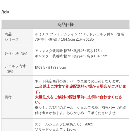
/td>
商品仕様
商品
ルミナス プレミアムライン ソリッドシェルフ付き 5段 幅
シリーズ
76×奥行46×高さ184.5cm Z1H-76185
アジャスタ装着時:幅76×奥行46×高さ176cm
外形寸法（約）
キャスター装着時:幅76×奥行46×高さ184.5cm
シェルフ内寸
幅68.5×奥行38.5cm
（約）
ネット限定商品の為、パーツ単位での出荷となります。
11台以上ご注文で別途配送料が掛かる場合がございま
す。
大量注文をご検討の際は事前にお問い合わせくださ
備考
い。
※ルミナス製品のポール、シェルフ各種、補強パーツの取
付は出来かねます。あらかじめご了承くださいませ。
スチールシェルフ(1枚あたり)：90kg
ソリッドシェルフ：120kg