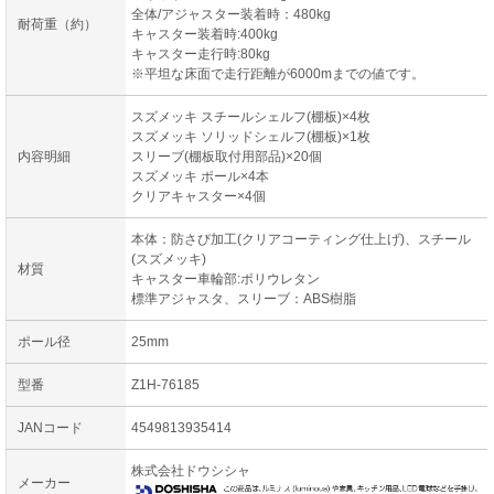
全体/アジャスター装着時：480kg
耐荷重（約）
キャスター装着時:400kg
キャスター走行時:80kg
※平坦な床面で走行距離が6000mまでの値です。
スズメッキ スチールシェルフ(棚板)×4枚
スズメッキ ソリッドシェルフ(棚板)×1枚
内容明細
スリーブ(棚板取付用部品)×20個
スズメッキ ポール×4本
クリアキャスター×4個
本体：防さび加工(クリアコーティング仕上げ)、スチール
(スズメッキ)
材質
キャスター車輪部:ポリウレタン
標準アジャスタ、スリーブ：ABS樹脂
ポール径
25mm
型番
Z1H-76185
JANコード
4549813935414
株式会社ドウシシャ
メーカー