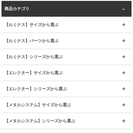
商品カテゴリ
【ルミナス】サイズから選ぶ
～幅35
～幅55
【ルミナス】パーツから選ぶ
～幅65
～幅85
25mmシェルフ
19mmシェルフ
【ルミナス】シリーズから選ぶ
～幅90
～幅120
25mmポール
19mmポール
25mm
25mm
【エレクター】サイズから選ぶ
ルミナスレギュラー
ルミナススリム
BIGラック(150～180)
全25mmパーツを見る
全19mmパーツを見る
25mm
25/19mm
メタルルミナス
突っ張りラック
幅45cm
幅60cm
【エレクター】シリーズから選ぶ
その他便利パーツ
25mm
25mm
ルミナスノワール
プレミアムライン
幅75cm
幅90cm
ベーシック
ヴィンテージ
【メタルシステム】サイズから選ぶ
シリーズ
エディション
19mm
19mm
ルミナスライト
メタルルミナス
幅105cm
幅120cm
スーパーエレクター
スタンダード
エレクター
幅67.7cm
幅97.7cm
【メタルシステム】シリーズから選ぶ
すべてを見る
幅150cm
樹脂製メトロマックス
すべてを見る