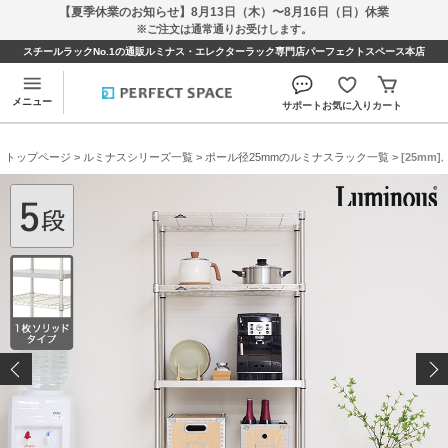
【夏季休業のお知らせ】8月13日（木）〜8月16日（日）休業
※ご注文は通常通りお受けします。
スチールラックNo.1の通販ルミナス・エレクターラック専門店パーフェクトスペース本店
メニュー
サポート
お気に入り
カート
トップページ
>
ルミナスシリーズ一覧
>
ポール径25mmのルミナスラック一覧
> [25m