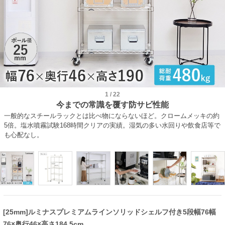
1
/
22
今までの常識を覆す防サビ性能
一般的なスチールラックとは比べ物にならないほど。クロームメッキの約
5倍。塩水噴霧試験168時間クリアの実績。湿気の多い水回りや飲食店等で
も心配なし。
[25mm]ルミナスプレミアムラインソリッドシェルフ付き5段幅76幅
76×奥行46×高さ184.5cm