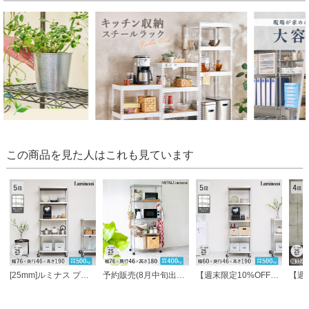
この商品を見た人はこれも見ています
[25mm]ルミナス プレミアムライン ソリッドシェルフラック 5段 幅76 幅76×奥行46×高さ184.5cm
予約販売(8月中旬出荷予定) ルミナス 当店オリジナル [25mm] 幅76 5段 (幅76×奥行46×高さ178.5cm) メタルルミナスラック
【週末限定10%OFF】 [25mm]ルミナス プレミアムライン ソリッドシェルフラック 5段 幅60 幅61×奥行46×高さ184.5cm