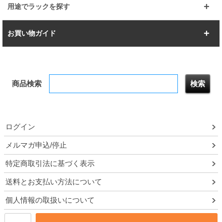
幅112.7cm
幅127.7cm
スーパー123
ユニラック
用途でラックを探す
幅142.7cm
幅157.2cm
すべてを見る
突っ張りラック
BIGラック
お買い物ガイド
幅172.2cm
幅187.2cm
衣類収納
キッチン収納
お支払いについて
すべてを見る
防サビ高性能
屋外用ラック
商品検索
送料について
テレビ台
本棚／CDラック
お届けについて
隙間収納ラック
調味料ラック
ログイン
ルミナス製品間違い交換について
メルマガ申込/停止
特定商取引法に基づく表示
予約販売について
送料とお支払い方法について
領収書・納品書・請求書
個人情報の取扱いについて
ポイントについて