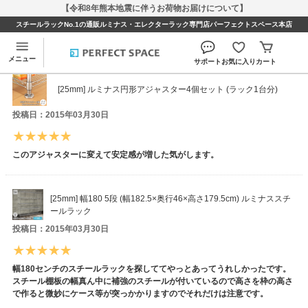
【令和8年熊本地震に伴うお荷物お届けについて】
スチールラックNo.1の通販ルミナス・エレクターラック専門店パーフェクトスペース本店
パユカさんのレビュー
メニュー
サポート
お気に入り
カート
[25mm] ルミナス円形アジャスター4個セット (ラック1台分)
投稿日：2015年03月30日
このアジャスターに変えて安定感が増した気がします。
[25mm] 幅180 5段 (幅182.5×奥行46×高さ179.5cm) ルミナススチ
ールラック
投稿日：2015年03月30日
幅180センチのスチールラックを探しててやっとあってうれしかったです。
スチール棚板の幅真ん中に補強のスチールが付いているので高さを枠の高さ
で作ると微妙にケース等が突っかかりますのでそれだけは注意です。