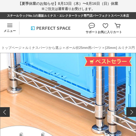
【夏季休業のお知らせ】8月13日（木）〜8月16日（日）休業
※ご注文は通常通りお受けします。
スチールラックNo.1の通販ルミナス・エレクターラック専門店パーフェクトスペース本店
メニュー
サポート
お気に入り
カート
トップページ
>
ルミナスパーツから選ぶ
>
ポール径25mm用パーツ
> [25mm] ルミナ