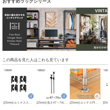
おすすめラックシリーズ
この商品を見た人はこれも見ています
[25mm] ルミナススリーブ4個セット
[25mm] 長さ47～74cm 延長用突っ張りポール2本組
[25mm] ルミナス円形アジャスター (1個)