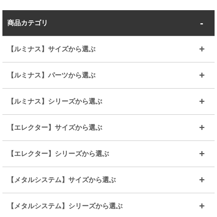
商品カテゴリ
【ルミナス】サイズから選ぶ
～幅35
～幅55
【ルミナス】パーツから選ぶ
～幅65
～幅85
25mmシェルフ
19mmシェルフ
【ルミナス】シリーズから選ぶ
～幅90
～幅120
25mmポール
19mmポール
25mm
25mm
【エレクター】サイズから選ぶ
ルミナスレギュラー
ルミナススリム
BIGラック(150～180)
全25mmパーツを見る
全19mmパーツを見る
25mm
25/19mm
メタルルミナス
突っ張りラック
幅45cm
幅60cm
【エレクター】シリーズから選ぶ
その他便利パーツ
25mm
25mm
ルミナスノワール
プレミアムライン
幅75cm
幅90cm
ベーシック
ヴィンテージ
【メタルシステム】サイズから選ぶ
シリーズ
エディション
19mm
19mm
ルミナスライト
メタルルミナス
幅105cm
幅120cm
スーパーエレクター
スタンダード
エレクター
幅67.7cm
幅97.7cm
【メタルシステム】シリーズから選ぶ
すべてを見る