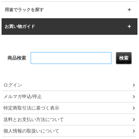
幅150cm
樹脂製メトロマックス
すべてを見る
幅112.7cm
幅127.7cm
スーパー123
ユニラック
用途でラックを探す
幅142.7cm
幅157.2cm
すべてを見る
突っ張りラック
BIGラック
お買い物ガイド
幅172.2cm
幅187.2cm
衣類収納
キッチン収納
お支払いについて
すべてを見る
防サビ高性能
屋外用ラック
商品検索
送料について
テレビ台
本棚／CDラック
お届けについて
隙間収納ラック
調味料ラック
ログイン
ルミナス製品間違い交換について
メルマガ申込/停止
特定商取引法に基づく表示
予約販売について
送料とお支払い方法について
領収書・納品書・請求書
個人情報の取扱いについて