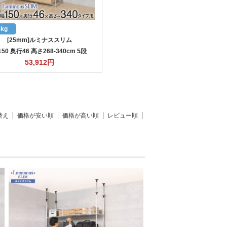
5kg
[25mm]ルミナススリム
50 奥行46 高さ268-340cm 5段
53,912
円
替え
価格が安い順
価格が高い順
レビュー順