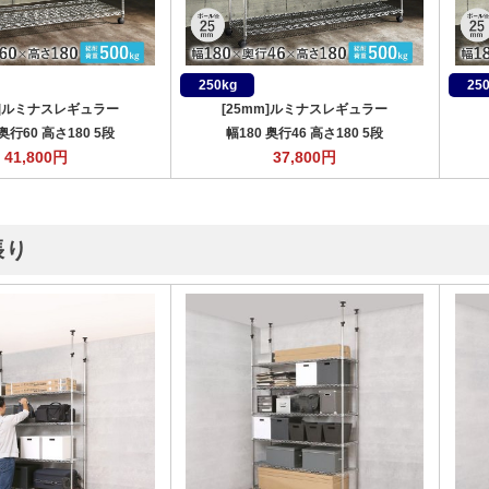
250kg
25
m]ルミナスレギュラー
[25mm]ルミナスレギュラー
 奥行60 高さ180 5段
幅180 奥行46 高さ180 5段
41,800
円
37,800
円
張り