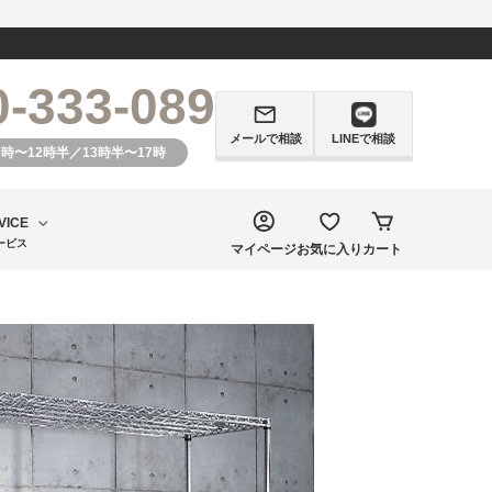
0-333-089
メールで相談
LINEで相談
0時〜12時半／13時半〜17時
VICE
ービス
マイページ
お気に入り
カート