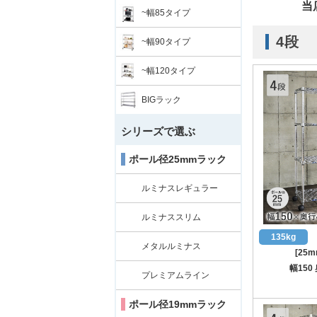
当
~幅85タイプ
4段
~幅90タイプ
~幅120タイプ
BIGラック
シリーズで選ぶ
ポール径25mmラック
ルミナスレギュラー
ルミナススリム
135kg
メタルルミナス
[25
幅150
プレミアムライン
ポール径19mmラック