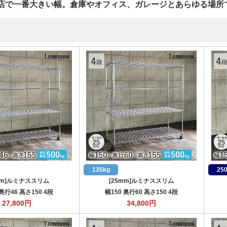
店で一番大きい幅。倉庫やオフィス、ガレージとあらゆる場所
135kg
25
mm]ルミナススリム
[25mm]ルミナススリム
 奥行46 高さ150 4段
幅150 奥行60 高さ150 4段
27,800
円
34,800
円