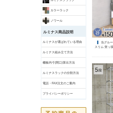
カラーラック
ノワール
ルミナス商品説明
ルミナスが選ばれている理由
当グループオリジナル [25mm] ルミナス
スリム 突っ張
ルミナス組み立て方法
棚板内寸(間口)算出方法
ルミナスラックの分割方法
電話・FAX注文のご案内
プライバシーポリシー