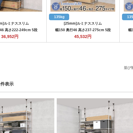
135kg
13
mm]ルミナススリム
[25mm]ルミナススリム
46 高さ222-249cm 5段
幅150 奥行46 高さ237-275cm 5段
幅1
36,952
円
45,532
円
並び
19 件表示