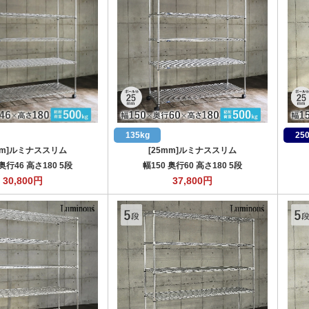
135kg
25
mm]ルミナススリム
[25mm]ルミナススリム
 奥行46 高さ180 5段
幅150 奥行60 高さ180 5段
30,800
円
37,800
円