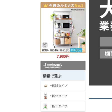
7,980
円
横幅で選ぶ
~幅35タイプ
~幅55タイプ
~幅65タイプ