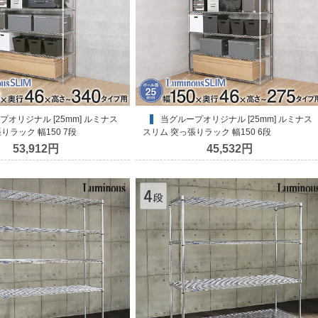
当グループオリジナル [25mm] ルミナス
りラック 幅150 7段
スリム 突っ張りラック 幅150 6段
53,912円
45,532円