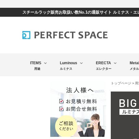
スチールラック販売お取扱い数No.1の通販サイト ルミナス・
ITEMS
Luminous
ERECTA
Meta
用途
ルミナス
エレクター
メタル
トップページ
>
用