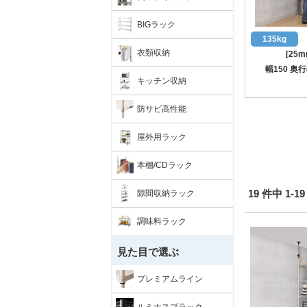
BIGラック
135kg
衣類収納
[25
幅150 奥行
キッチン収納
防サビ高性能
屋外用ラック
本棚/CDラック
19 件中 1-
隙間収納ラック
調味料ラック
見た目で選ぶ
プレミアムライン
ルミナスブラック