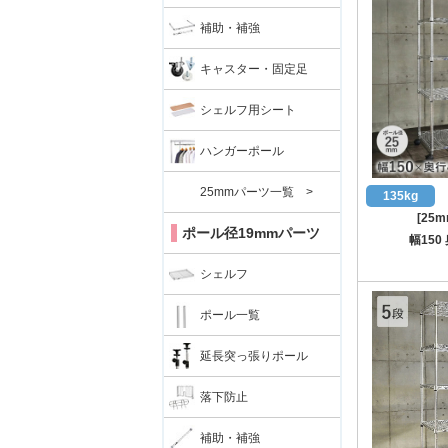
補助・補強
キャスター・固定足
シェルフ用シート
ハンガーポール
25mmパーツ一覧 >
135kg
[25
ポール径19mmパーツ
幅150
シェルフ
ポール一覧
延長突っ張りポール
落下防止
補助・補強