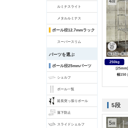
ルミナスライト
メタルルミナス
ポール径12.7mmラック
スーパースリム
パーツを選ぶ
250kg
ポール径25mmパーツ
[25m
幅150
シェルフ
ポール一覧
延長突っ張りポール
5段
落下防止
スライドシェルフ