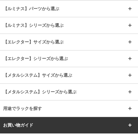
～幅35
～幅55
【ルミナス】パーツから選ぶ
～幅65
～幅85
25mmシェルフ
19mmシェルフ
【ルミナス】シリーズから選ぶ
～幅90
～幅120
25mmポール
19mmポール
25mm
25mm
【エレクター】サイズから選ぶ
ルミナスレギュラー
ルミナススリム
BIGラック(150～180)
全25mmパーツを見る
全19mmパーツを見る
25mm
25/19mm
メタルルミナス
突っ張りラック
幅45cm
幅60cm
【エレクター】シリーズから選ぶ
その他便利パーツ
25mm
25mm
ルミナスノワール
プレミアムライン
幅75cm
幅90cm
ベーシック
ヴィンテージ
【メタルシステム】サイズから選ぶ
シリーズ
エディション
19mm
19mm
ルミナスライト
メタルルミナス
幅105cm
幅120cm
スーパーエレクター
スタンダード
エレクター
幅67.7cm
幅97.7cm
【メタルシステム】シリーズから選ぶ
すべてを見る
幅150cm
樹脂製メトロマックス
すべてを見る
幅112.7cm
幅127.7cm
スーパー123
ユニラック
用途でラックを探す
幅142.7cm
幅157.2cm
すべてを見る
突っ張りラック
BIGラック
お買い物ガイド
幅172.2cm
幅187.2cm