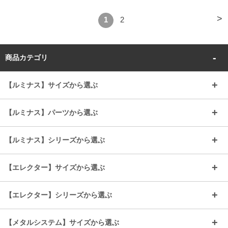
>
1
2
商品カテゴリ
【ルミナス】サイズから選ぶ
～幅35
～幅55
【ルミナス】パーツから選ぶ
～幅65
～幅85
25mmシェルフ
19mmシェルフ
【ルミナス】シリーズから選ぶ
～幅90
～幅120
25mmポール
19mmポール
25mm
25mm
【エレクター】サイズから選ぶ
ルミナスレギュラー
ルミナススリム
BIGラック(150～180)
全25mmパーツを見る
全19mmパーツを見る
25mm
25/19mm
メタルルミナス
突っ張りラック
幅45cm
幅60cm
【エレクター】シリーズから選ぶ
その他便利パーツ
25mm
25mm
ルミナスノワール
プレミアムライン
幅75cm
幅90cm
ベーシック
ヴィンテージ
【メタルシステム】サイズから選ぶ
シリーズ
エディション