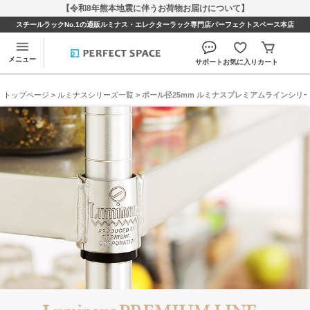
【令和8年熊本地震に伴うお荷物お届けについて】
スチールラックNo.1の通販ルミナス・エレクターラック専門店パーフェクトスペース本店
メニュー
サポート
お気に入り
カート
トップページ
>
ルミナスシリーズ一覧
> ポール径25mm ルミナスプレミアムラインシリ