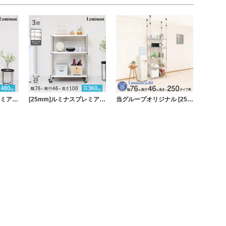
[25mm]ルミナスプレミアムラインソリッドシェルフ付き5段幅76幅76×奥行46×高さ184.5cm
[25mm]ルミナスプレミアムラインソリッドシェルフラック3段幅76幅76×奥行46×高さ101cm
当グループオリジナル [25mm] 幅76 5段 ルミナススリム 突っ張りラック