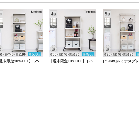
【週末限定10%OFF】 [25mm]ルミナス プレミアムライン ソリッドシェルフラック 5段 幅60 幅61×奥行46×高さ184.5cm
【週末限定10%OFF】 [25mm] ルミナス プレミアムライン ソリッドシェルフラック 4段 幅60 幅61×奥行46×高さ131cm