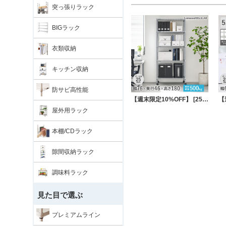
突っ張りラック
BIGラック
衣類収納
キッチン収納
防サビ高性能
【週末限定10%OFF】 [25mm] 幅76 5段 (幅76×奥行46×高さ179.5cm) ルミナススチールラック
屋外用ラック
本棚/CDラック
隙間収納ラック
調味料ラック
見た目で選ぶ
プレミアムライン