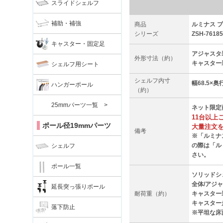
スライドシェルフ
補助・補強
商品
ルミナス プ
シリーズ
ZSH-76185
キャスター・固定足
アジャスタ装
外形寸法（約）
キャスター装
シェルフ用シート
シェルフ内寸
幅68.5×奥行
ハンガーポール
（約）
25mmパーツ一覧 >
ネット限定
11台以上
ポール径19mmパーツ
大量注文
備考
※「ルミナ
の際は「ル
シェルフ
さい。
ポール一覧
ソリッドシェ
全体/アジャ
延長突っ張りポール
耐荷重（約）
キャスター装
キャスター走
落下防止
※平坦な床