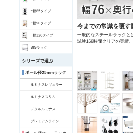
~幅85タイプ
~幅90タイプ
今までの常識を覆す
また平日10:00までのご注文で即日
一般的なスチールラックと
~幅120タイプ
ない場合がございます。ご了承くださ
試験168時間クリアの実績
BIGラック
シリーズで選ぶ
ポール径25mmラック
ルミナスレギュラー
ルミナススリム
メタルルミナス
プレミアムライン