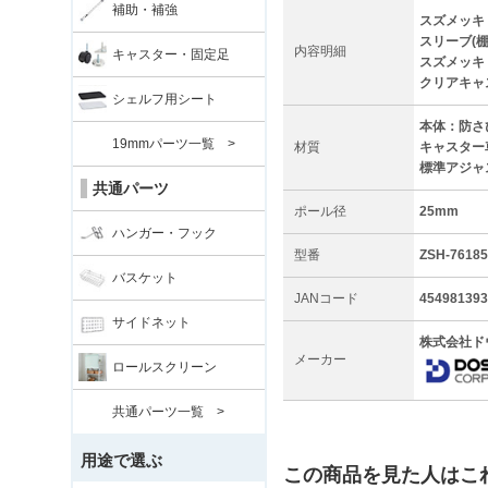
補助・補強
スズメッキ 
スリーブ(棚
内容明細
キャスター・固定足
スズメッキ 
クリアキャ
シェルフ用シート
本体：防さ
19mmパーツ一覧 >
材質
キャスター
標準アジャ
共通パーツ
ポール径
25mm
ハンガー・フック
型番
ZSH-76185
バスケット
JANコード
454981393
サイドネット
株式会社ド
メーカー
ロールスクリーン
共通パーツ一覧 >
用途で選ぶ
この商品を見た人はこ