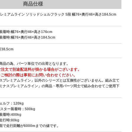
商品仕様
レミアムライン ソリッドシェルフラック 5段 幅76×奥行46×高さ184.5cm
着時:幅76×奥行46×高さ176cm
着時:幅76×奥行46×高さ184.5cm
38.5cm
商品の為、パーツ単位での出荷となります。
ご注文で別途配送料が掛かる場合がございます。
をご検討の際は事前にお問い合わせください。
スプレミアムライン」以外のシリーズとは互換性がございません。組み立て
ミナスプレミアムライン」の商品・専用パーツ同士で組み合わせてご使用下
ルフ：120kg
スター装着時：500kg
着時:400kg
行時:80kg
面で走行距離が6000mまでの値です。