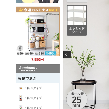
7,980
円
横幅で選ぶ
~幅35タイプ
~幅55タイプ
~幅65タイプ