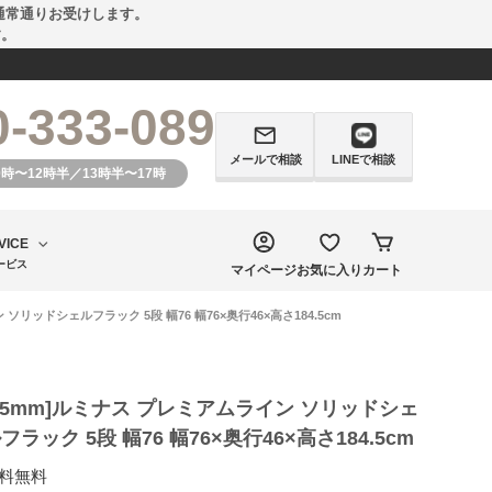
通常通りお受けします。
す。
0-333-089
メールで相談
LINEで相談
0時〜12時半／13時半〜17時
VICE
ービス
マイページ
お気に入り
カート
 ソリッドシェルフラック 5段 幅76 幅76×奥行46×高さ184.5cm
25mm]ルミナス プレミアムライン ソリッドシェ
フラック 5段 幅76 幅76×奥行46×高さ184.5cm