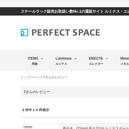
スチールラック販売お取扱い数No.1の通販サイト ルミナス・
ITEMS
Luminous
ERECTA
Meta
用途
ルミナス
エレクター
メタル
トップページ
> Tさんのレビュー
Tさんのレビュー
4 件中 1-4 件表示
商品名
[25mm] 長さ32cm ルミナスポー