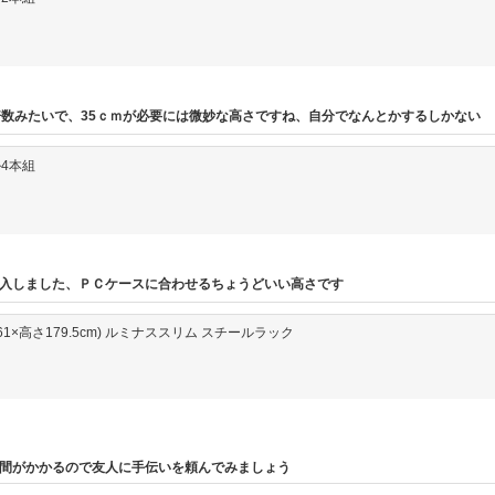
倍数みたいで、35ｃｍが必要には微妙な高さですね、自分でなんとかするしかない
ル4本組
入しました、ＰＣケースに合わせるちょうどいい高さです
×奥行61×高さ179.5cm) ルミナススリム スチールラック
間がかかるので友人に手伝いを頼んでみましょう