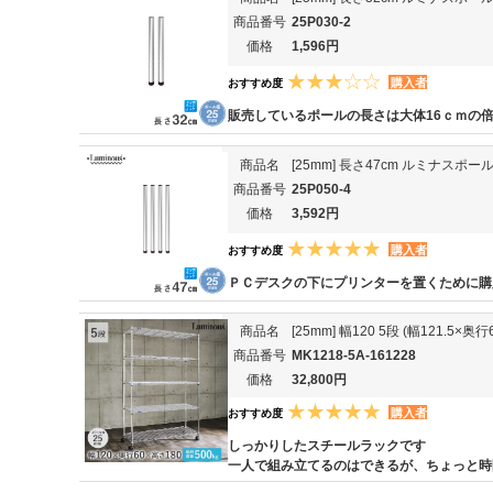
商品番号
25P030-2
価格
1,596円
購入者
おすすめ度
販売しているポールの長さは大体16ｃｍの
商品名
[25mm] 長さ47cm ルミナスポー
商品番号
25P050-4
価格
3,592円
購入者
おすすめ度
ＰＣデスクの下にプリンターを置くために購
商品名
[25mm] 幅120 5段 (幅121.5
商品番号
MK1218-5A-161228
価格
32,800円
購入者
おすすめ度
しっかりしたスチールラックです
一人で組み立てるのはできるが、ちょっと時