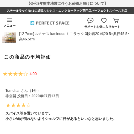
【令和8年熊本地震に伴うお荷物お届けについて】
スチールラックNo.1の通販ルミナス・エレクターラック専門店パーフェクトスペース本店
[12.7mm] ルミナス luminous ミニラック 3段 幅20
幅20.5×奥行45.5×高46.5cmのレビュー
メニュー
サポート
お気に入り
カート
[12.7mm] ルミナス luminous ミニラック 3段 幅20 幅20.5×奥行45.5×
高46.5cm
この商品の平均評価
4.00
Ton-chanさん（1件）
非公開 投稿日：2020年07月13日
スパイス等を置いています。
小さい物が倒れないようシェルフに枠があるといいなと思いました。