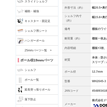
スライドシェルフ
外形寸法（約）
幅20.5×奥行
補助・補強
シェルフ内寸
幅15.6×奥行
（約）
キャスター・固定足
備考
棚板のワイ
シェルフ用シート
耐荷重（約）
棚板一枚あた
ハンガーポール
内容明細
棚板×3枚、
25mmパーツ一覧 >
本体：防さ
材質
ポール径19mmパーツ
スリーブ：
シェルフ
ポール径
12.7mm
ポール一覧
型番
WH2045-3
延長突っ張りポール
JANコード
454893418
落下防止
株式会社ド
メーカー