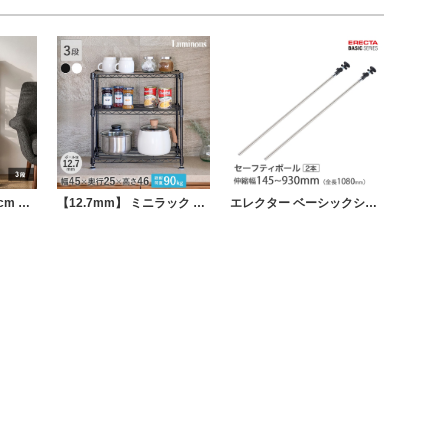
スチールラック 幅45cm メタルラック 3段 ダークグレー (ポール直径19mm・棚板3枚) カラーラック ラック 収納 棚 シェルフ
【12.7mm】 ミニラック 幅45.5 cm×奥行25.5cm×高さ46.5cm
エレクター ベーシックシリーズ セーフティポール ２本 伸縮幅145～930mm パーツ