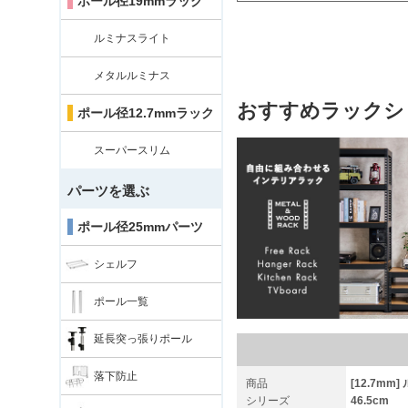
ポール径19mmラック
ルミナスライト
メタルルミナス
おすすめラックシ
ポール径12.7mmラック
スーパースリム
パーツを選ぶ
ポール径25mmパーツ
シェルフ
ポール一覧
延長突っ張りポール
落下防止
商品
[12.7mm
シリーズ
46.5cm