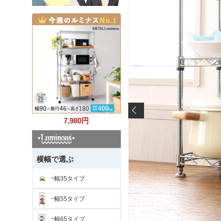
7,980
円
横幅で選ぶ
~幅35タイプ
~幅55タイプ
~幅65タイプ