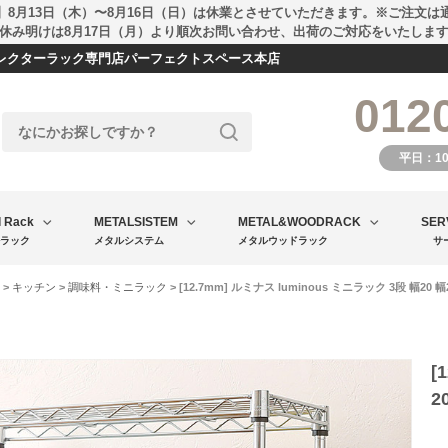
】8月13日（木）〜8月16日（日）は休業とさせていただきます。※ご注文は
休み明けは8月17日（月）より順次お問い合わせ、出荷のご対応をいたしま
エレクターラック専門店パーフェクトスペース本店
012
平日：1
l Rack
METALSISTEM
METAL&WOODRACK
SER
ラック
メタルシステム
メタルウッドラック
サ
>
キッチン
>
調味料・ミニラック
> [12.7mm] ルミナス luminous ミニラック 3段 幅20 幅2
[
2