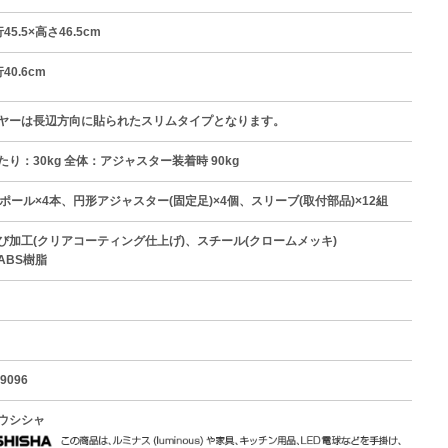
45.5×高さ46.5cm
40.6cm
ヤーは長辺方向に貼られたスリムタイプとなります。
り：30kg 全体：アジャスター装着時 90kg
ポール×4本、円形アジャスター(固定足)×4個、スリーブ(取付部品)×12組
び加工(クリアコーティング仕上げ)、スチール(クロームメッキ)
ABS樹脂
9096
ウシシャ