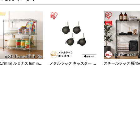
[12.7mm] ルミナス luminous ミニラック 3段 幅30 幅30.5×奥行45.5×高46.5cm
メタルラック キャスター 4個セット 幅約6×奥行約4.55 ポール直径12.7mm パーツ ラック 収納 カスタマイズ