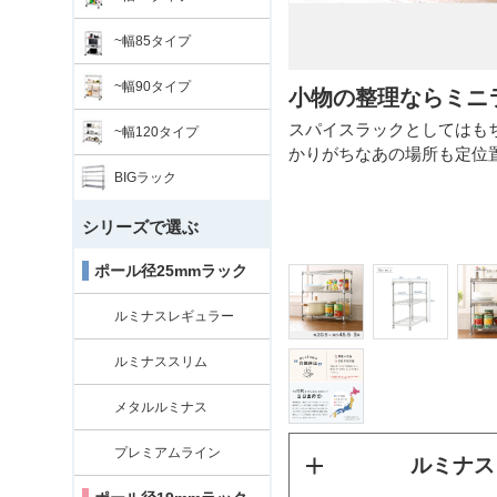
~幅85タイプ
~幅90タイプ
小物の整理ならミニ
また平日10:00までのご注文で即日
スパイスラックとしてはも
~幅120タイプ
ない場合がございます。ご了承くださ
かりがちなあの場所も定位
BIGラック
シリーズで選ぶ
ポール径25mmラック
ルミナスレギュラー
ルミナススリム
メタルルミナス
プレミアムライン
ルミナス