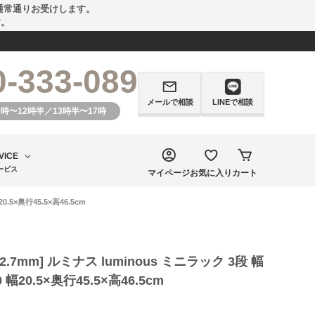
通常通りお受けします。
す。
0-333-089
メールで相談
LINEで相談
0時〜12時半／13時半〜17時
VICE
ービス
マイページ
お気に入り
カート
0.5×奥行45.5×高46.5cm
12.7mm] ルミナス luminous ミニラック 3段 幅
0 幅20.5×奥行45.5×高46.5cm