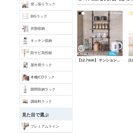
突っ張りラック
BIGラック
衣類収納
キッチン収納
防サビ高性能
【12.7mm】 テンションミニラック 幅36.5 cm×奥行13.5cm×高さ74～110cm 3段
屋外用ラック
本棚/CDラック
隙間収納ラック
調味料ラック
見た目で選ぶ
プレミアムライン