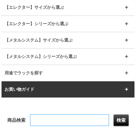
～幅90
～幅120
25mmポール
19mmポール
25mm
25mm
【エレクター】サイズから選ぶ
ルミナスレギュラー
ルミナススリム
BIGラック(150～180)
全25mmパーツを見る
全19mmパーツを見る
25mm
25/19mm
メタルルミナス
突っ張りラック
幅45cm
幅60cm
【エレクター】シリーズから選ぶ
その他便利パーツ
25mm
25mm
ルミナスノワール
プレミアムライン
幅75cm
幅90cm
ベーシック
ヴィンテージ
【メタルシステム】サイズから選ぶ
シリーズ
エディション
19mm
19mm
ルミナスライト
メタルルミナス
幅105cm
幅120cm
スーパーエレクター
スタンダード
エレクター
幅67.7cm
幅97.7cm
【メタルシステム】シリーズから選ぶ
すべてを見る
幅150cm
樹脂製メトロマックス
すべてを見る
幅112.7cm
幅127.7cm
スーパー123
ユニラック
用途でラックを探す
幅142.7cm
幅157.2cm
すべてを見る
突っ張りラック
BIGラック
お買い物ガイド
幅172.2cm
幅187.2cm
衣類収納
キッチン収納
お支払いについて
すべてを見る
防サビ高性能
屋外用ラック
商品検索
送料について
テレビ台
本棚／CDラック