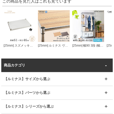
この商品を見た人はこれも見ています
[25mm] スズメッキソリッド棚 幅60 幅61×奥行46cm スリーブ付き ルミナス プレミアムライン ソリッドシェルフ スチールシェルフ
[25mm] ルミナス ヴィンテージウッドシェルフ 幅60 奥行46
[25mm] 幅90 3段 (幅91.5×奥行46×高さ178.5cm) メタルルミナスラック ハンガーラック ワードローブ
商品カテゴリ
【ルミナス】サイズから選ぶ
～幅35
～幅55
【ルミナス】パーツから選ぶ
～幅65
～幅85
25mmシェルフ
19mmシェルフ
【ルミナス】シリーズから選ぶ