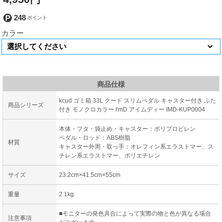
248
カラー
商品仕様
kcud ゴミ箱 33L クード スリムペダル キャスター付き ふた
商品シリーズ
付き モノクロカラー I'mD アイムディー IMD-KUP0004
本体・フタ・袋止め・キャスター：ポリプロピレン
ペダル・ロッド：ABS樹脂
材質
キャスター外周・取っ手：オレフィン系エラストマー、ス
チレン系エラストマー、ポリエチレン
サイズ
23.2cm×41.5cm×55cm
重量
2.1kg
■モニターの発色具合によって実際の物と色が異なる場合
注意事項