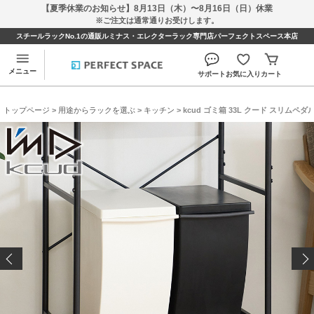
【夏季休業のお知らせ】8月13日（木）〜8月16日（日）休業
※ご注文は通常通りお受けします。
スチールラックNo.1の通販ルミナス・エレクターラック専門店パーフェクトスペース本店
メニュー
サポート
お気に入り
カート
トップページ
>
用途からラックを選ぶ
>
キッチン
> kcud ゴミ箱 33L クード スリムペダ