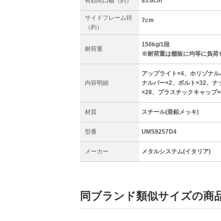
有効間口幅（約）
83.6cm
サイドフレーム径
7cm
（約）
150kg/1段
耐荷重
※耐荷重は棚板に均等に負荷
アップライト×4、ホリゾナル
内容明細
ナルバー×2、ボルト×32、ナッ
×28、プラスチックキャップ
材質
スチール(亜鉛メッキ)
型番
UMS9257D4
メーカー
メタルシステム(イタリア)
同ブランド類似サイズの商