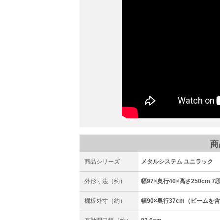
商
商品シリーズ
メタルシステム ユニラック
外形寸法（約）
幅97×奥行40×高さ250cm 7
棚板外寸（約）
幅90×奥行37cm（ビーム