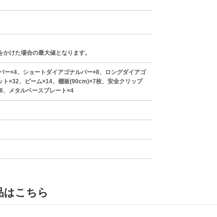
をかけた場合の最大値となります。
バー×4、ショートダイアゴナルバー×8、ロングダイアゴ
ト×32、ビーム×14、棚板(90cm)×7枚、安全クリップ
×8、メタルベースプレート×4
品はこちら