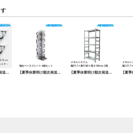
ます
【夏季休業明け順次発送】スーパー123専用パーツ キャスター MSPO010 METALSISTEM メタルシステム
【夏季休業明け順次発送】メタルシステム パーツ 強化ベースプレート 4個セット MSPO004
【夏季休業明け順次発送】メタルシステム 幅97.7×奥行40×高さ184cm 5段 MS9185D4