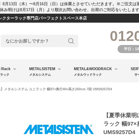
】8月13日（木）〜8月16日（日）は休業とさせていただきます。※ご注文は
休み明けは8月17日（月）より順次お問い合わせ、出荷のご対応をいたしま
エレクターラック専門店パーフェクトスペース本店
012
平日：1
l Rack
METALSISTEM
METAL&WOODRACK
SER
ラック
メタルシステム
メタルウッドラック
サ
タルシステム ユニラック 幅97×奥行40×高さ250cm 7段 UMS9257D4
【夏季休業明
ラック 幅97×
UMS9257D4