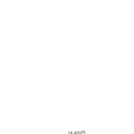
幅95cm
奥行30cm
150k
円
24,400