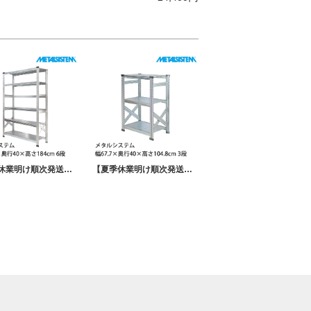
【夏季休業明け順次発送】メタルシステム 幅127.7×奥行40×高さ184cm 6段 MS12186D4
【夏季休業明け順次発送】メタルシステム 幅67.7×奥行40×高さ104.8cm 3段 MS6103D4