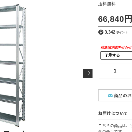
[ 送料込 ]
66,840
3,342
別途個別送料がか