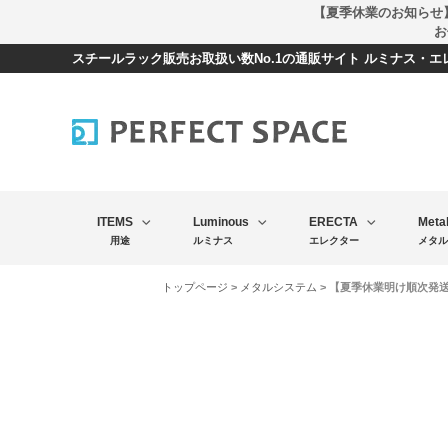
【夏季休業のお知らせ
お
スチールラック販売お取扱い数No.1の通販サイト ルミナス・
ITEMS
Luminous
ERECTA
Meta
用途
ルミナス
エレクター
メタル
トップページ
>
メタルシステム
> 【夏季休業明け順次発送】メ