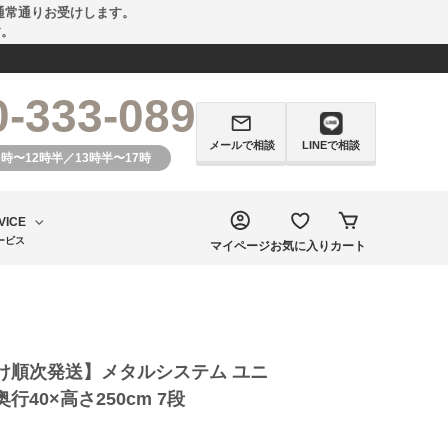
通常通りお受けします。
す。
0-333-089
メールで相談
LINEで相談
0時〜12時半／13時半〜17時
VICE
ービス
マイページ
お気に入り
カート
け順次発送】メタルシステム ユニ
奥行40×高さ250cm 7段