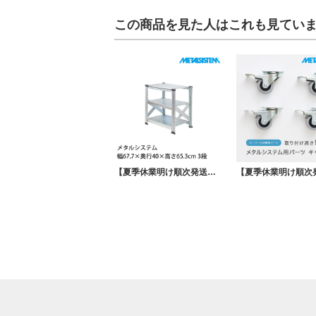
この商品を見た人はこれも見てい
【夏季休業明け順次発送】メタルシステム 幅67.7×奥行40×高さ65.3cm 3段 MS663D4