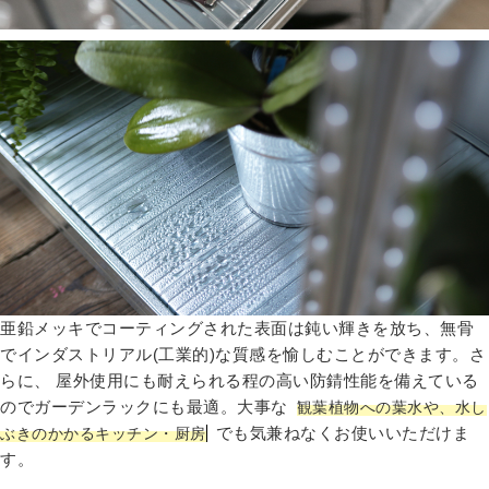
亜鉛メッキでコーティングされた表面は鈍い輝きを放ち、無骨
でインダストリアル(工業的)な質感を愉しむことができます。さ
らに、 屋外使用にも耐えられる程の高い防錆性能を備えている
のでガーデンラックにも最適。大事な
観葉植物への葉水や、水し
でも気兼ねなくお使いいただけま
ぶきのかかるキッチン・厨房
す。