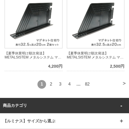
【夏季休業明け順次発送】
【夏季休業明け順次発送】
METALSISTEM メタルシステム マグ
METALSISTEM メタルシステム マグ
ネット仕切り（奥行32cm用）2個セ
ネット仕切り（奥行32cm用）1個
ット MSPO012-2
MSPO012
4,200円
2,500円
>
1
2
3
4
…
82
商品カテゴリ
【ルミナス】サイズから選ぶ