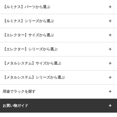
～幅35
～幅55
【ルミナス】パーツから選ぶ
～幅65
～幅85
25mmシェルフ
19mmシェルフ
【ルミナス】シリーズから選ぶ
～幅90
～幅120
25mmポール
19mmポール
25mm
25mm
【エレクター】サイズから選ぶ
ルミナスレギュラー
ルミナススリム
BIGラック(150～180)
全25mmパーツを見る
全19mmパーツを見る
25mm
25/19mm
メタルルミナス
突っ張りラック
幅45cm
幅60cm
【エレクター】シリーズから選ぶ
その他便利パーツ
25mm
25mm
ルミナスノワール
プレミアムライン
幅75cm
幅90cm
ベーシック
ヴィンテージ
【メタルシステム】サイズから選ぶ
シリーズ
エディション
19mm
19mm
ルミナスライト
メタルルミナス
幅105cm
幅120cm
スーパーエレクター
スタンダード
エレクター
幅67.7cm
幅97.7cm
【メタルシステム】シリーズから選ぶ
すべてを見る
幅150cm
樹脂製メトロマックス
すべてを見る
幅112.7cm
幅127.7cm
スーパー123
ユニラック
用途でラックを探す
幅142.7cm
幅157.2cm
すべてを見る
突っ張りラック
BIGラック
お買い物ガイド
幅172.2cm
幅187.2cm
衣類収納
キッチン収納