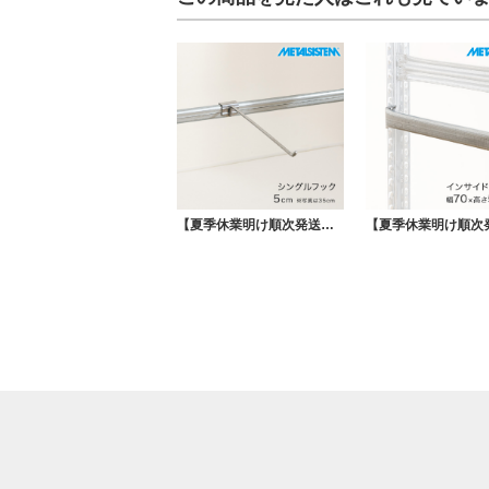
【夏季休業明け順次発送】METALSISTEM メタルシステム シングルフック 5cm MSSFK5