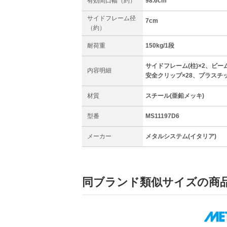
有効間口幅（約）
98.6cm
サイドフレーム径
7cm
（約）
耐荷重
150kg/1段
サイドフレーム(柱)×2、ビーム(
内容明細
安全クリップ×28、プラスチ
材質
スチール(亜鉛メッキ)
型番
MS11197D6
メーカー
メタルシステム(イタリア)
同ブランド類似サイズの商