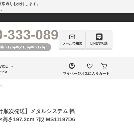
通常通りお受けします。
す。
0-333-089
メールで相談
LINEで相談
0時〜12時半／13時半〜17時
VICE
ービス
マイページ
お気に入り
カート
6
け順次発送】メタルシステム 幅
×高さ197.2cm 7段 MS11197D6