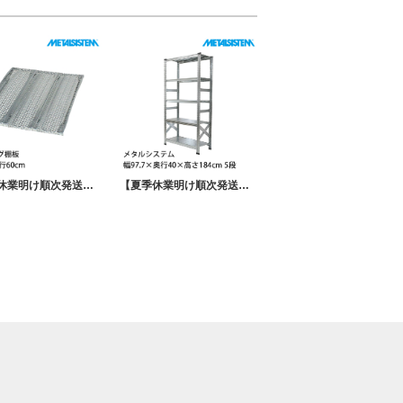
【夏季休業明け順次発送】メタルシステム パーツ パンチングシェルフ(奥行60cm用) 幅30cm 4枚セット 棚受けバー別売り MSPS0D6-4
【夏季休業明け順次発送】メタルシステム 幅97.7×奥行40×高さ184cm 5段 MS9185D4