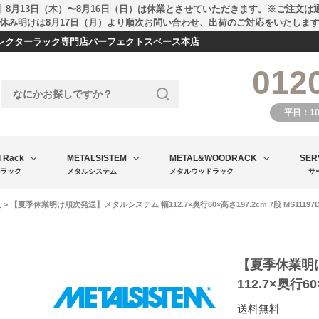
】8月13日（木）〜8月16日（日）は休業とさせていただきます。※ご注文は
休み明けは8月17日（月）より順次お問い合わせ、出荷のご対応をいたしま
エレクターラック専門店パーフェクトスペース本店
012
平日：1
l Rack
METALSISTEM
METAL&WOODRACK
SER
ラック
メタルシステム
メタルウッドラック
サ
覧
> 【夏季休業明け順次発送】メタルシステム 幅112.7×奥行60×高さ197.2cm 7段 MS11197D
【夏季休業明
112.7×奥行60