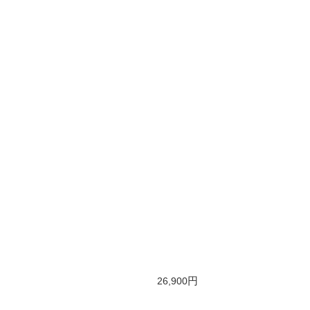
幅110cm
奥行30cm
150
円
26,900