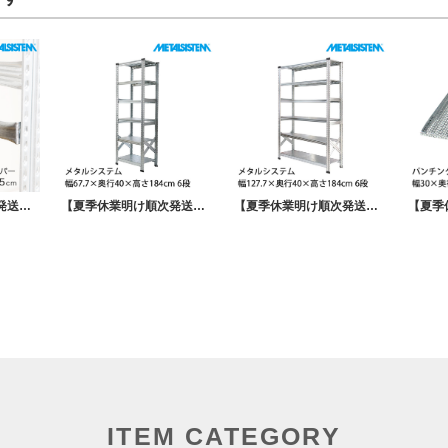
【夏季休業明け順次発送】METALSISTEM メタルシステム インサイドバー（奥行70cm用）MSPI7D
【夏季休業明け順次発送】メタルシステム 幅67.7×奥行40×高さ184cm 6段 MS6186D4
【夏季休業明け順次発送】メタルシステム 幅127.7×奥行40×高さ184cm 6段 MS12186D4