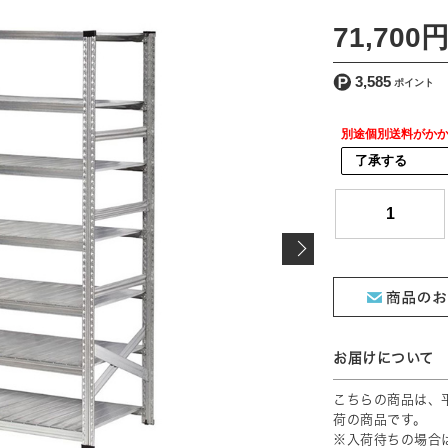
[ 送料込 ]
71,700
3,585
別途個別送料がか