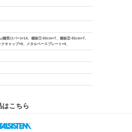
棚受けバー)×14、棚板① 60cm×7、棚板② 45cm×7、
ックキャップ×8、メタルベースプレート×4、
品はこちら