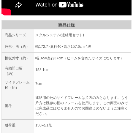
商品仕様
商品シリーズ
メタルシステム(連結用セット)
外形寸法（約）
幅172.7×奥行40×高さ157.6cm 4段
棚板外寸（約）
幅165×奥行37cm（ビームを含めたサイズになります）
有効間口幅
158.1cm
（約）
サイドフレーム
7cm
径（約）
連結用のためサイドフレームは片方のみとなります。もう
片方は既存の棚のフレームを使用します。この商品のみで
備考
は完成品にはなりませんのでお間違えのないようご注意く
ださい。
耐荷重
150kg/1段