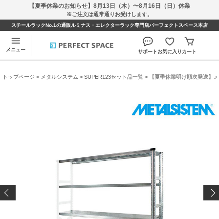
【夏季休業のお知らせ】8月13日（木）〜8月16日（日）休業
※ご注文は通常通りお受けします。
スチールラックNo.1の通販ルミナス・エレクターラック専門店パーフェクトスペース本店
メニュー
サポート
お気に入り
カート
トップページ
>
メタルシステム
>
SUPER123セット品一覧
> 【夏季休業明け順次発送】メタルシ