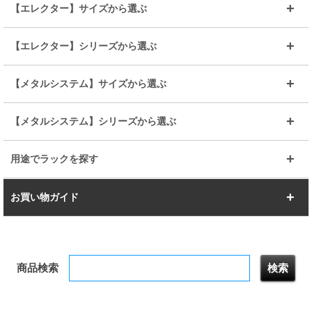
25mmポール
19mmポール
25mm
25mm
【エレクター】サイズから選ぶ
ルミナスレギュラー
ルミナススリム
BIGラック(150～180)
全25mmパーツを見る
全19mmパーツを見る
25mm
25/19mm
メタルルミナス
突っ張りラック
幅45cm
幅60cm
【エレクター】シリーズから選ぶ
その他便利パーツ
25mm
25mm
ルミナスノワール
プレミアムライン
幅75cm
幅90cm
ベーシック
ヴィンテージ
【メタルシステム】サイズから選ぶ
シリーズ
エディション
19mm
19mm
ルミナスライト
メタルルミナス
幅105cm
幅120cm
スーパーエレクター
スタンダード
エレクター
幅67.7cm
幅97.7cm
【メタルシステム】シリーズから選ぶ
すべてを見る
幅150cm
樹脂製メトロマックス
すべてを見る
幅112.7cm
幅127.7cm
スーパー123
ユニラック
用途でラックを探す
幅142.7cm
幅157.2cm
すべてを見る
突っ張りラック
BIGラック
お買い物ガイド
幅172.2cm
幅187.2cm
衣類収納
キッチン収納
お支払いについて
すべてを見る
防サビ高性能
屋外用ラック
商品検索
送料について
テレビ台
本棚／CDラック
お届けについて