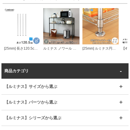
[25mm] 長さ120.5cm ルミナスポール4本組
ルミナス ノワール キッチンラック キッチンボード ウッドシェルフ天板 2段 幅111×奥行41×高さ90cm
[25mm] ルミナス円形アジャスター4個セット (ラック1台分)
商品カテゴリ
【ルミナス】サイズから選ぶ
～幅35
～幅55
【ルミナス】パーツから選ぶ
～幅65
～幅85
25mmシェルフ
19mmシェルフ
【ルミナス】シリーズから選ぶ
～幅90
～幅120