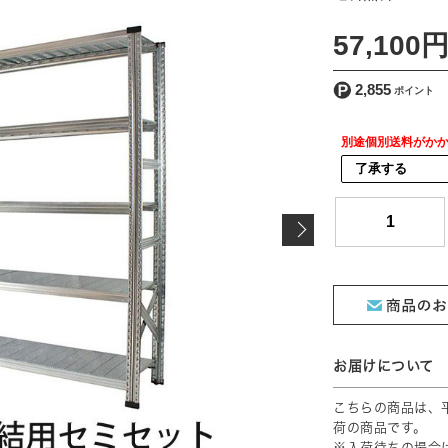
[ 送料込 ]
57,100
2,855
別途個別送料がか