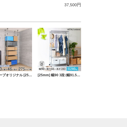
円
37,500
当グループオリジナル [25mm] 幅90 6段 ルミナススリム 突っ張りラック
[25mm] 幅90 3段 (幅91.5×奥行46×高さ178.5cm) メタルルミナスラック ハンガーラック ワードローブ