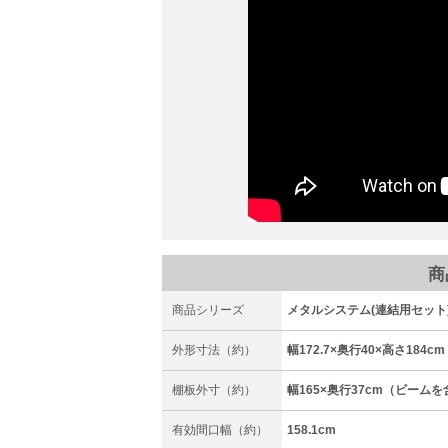
商
商品シリーズ
メタルシステム(連結用セット
外形寸法（約）
幅172.7×奥行40×高さ184cm
棚板外寸（約）
幅165×奥行37cm（ビーム
有効間口幅（約）
158.1cm