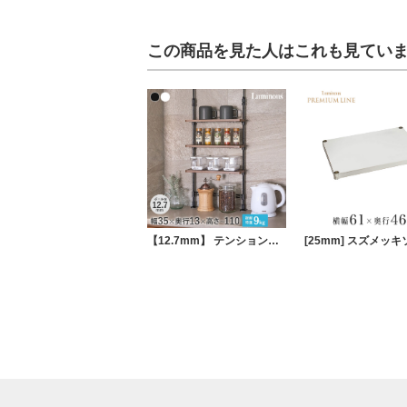
この商品を見た人はこれも見てい
【12.7mm】 テンションミニラック 幅36.5 cm×奥行13.5cm×高さ74～110cm 3段