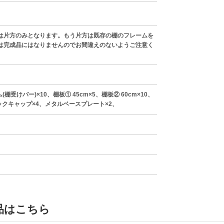
は片方のみとなります。もう片方は既存の棚のフレームを
は完成品にはなりませんのでお間違えのないようご注意く
棚受けバー)×10、棚板① 45cm×5、棚板② 60cm×10、
ックキャップ×4、メタルベースプレート×2、
品はこちら