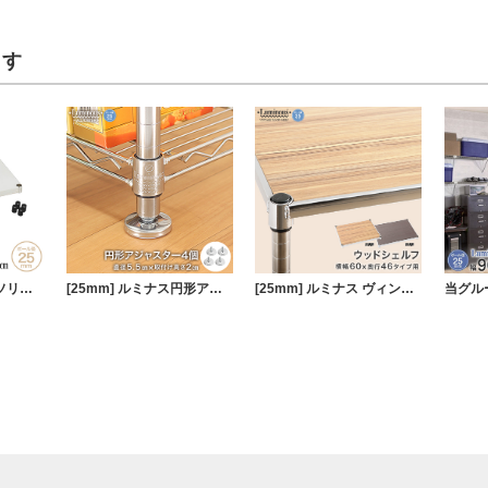
ます
[25mm] スズメッキソリッド棚 幅60 幅61×奥行46cm スリーブ付き ルミナス プレミアムライン ソリッドシェルフ スチールシェルフ
[25mm] ルミナス円形アジャスター4個セット (ラック1台分)
[25mm] ルミナス ヴィンテージウッドシェルフ 幅60 奥行46