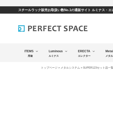
スチールラック販売お取扱い数No.1の通販サイト ルミナス・
ITEMS
Luminous
ERECTA
Meta
用途
ルミナス
エレクター
メタル
トップページ
>
メタルシステム
>
SUPER123セット品一