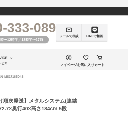
0-333-089
メールで相談
LINEで相談
0時〜12時半／13時半〜17時
VICE
ービス
マイページ
お気に入り
カート
MS17185D4S
け順次発送】メタルシステム(連結
2.7×奥行40×高さ184cm 5段