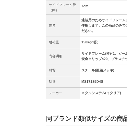
サイドフレーム径
7cm
（約）
連結用のためサイドフレーム
備考
使用します。この商品のみで
ださい。
耐荷重
150kg/1段
サイドフレーム(柱)×1、ビーム(
内容明細
安全クリップ×20、プラスチ
材質
スチール(亜鉛メッキ)
型番
MS17185D4S
メーカー
メタルシステム(イタリア)
同ブランド類似サイズの商