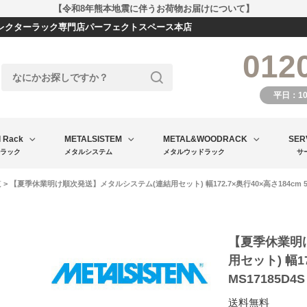
【令和8年熊本地震に伴うお荷物お届けについて】
エレクターラック専門店パーフェクトスペース本店
012
平日：1
l Rack
METALSISTEM
METAL&WOODRACK
SER
ラック
メタルシステム
メタルウッドラック
サ
覧
> 【夏季休業明け順次発送】メタルシステム(連結用セット) 幅172.7×奥行40×高さ184cm 5段 
【夏季休業明
用セット) 幅17
MS17185D4S