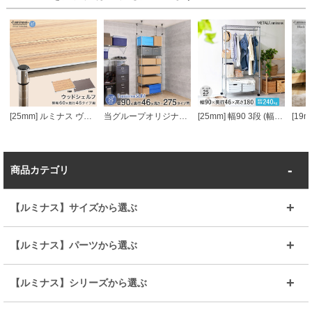
[25mm] ルミナス ヴィンテージウッドシェルフ 幅60 奥行46
当グループオリジナル [25mm] 幅90 6段 ルミナススリム 突っ張りラック
[25mm] 幅90 3段 (幅91.5×奥行46×高さ178.5cm) メタルルミナスラック ハンガーラック ワードローブ
商品カテゴリ
【ルミナス】サイズから選ぶ
～幅35
～幅55
【ルミナス】パーツから選ぶ
～幅65
～幅85
25mmシェルフ
19mmシェルフ
【ルミナス】シリーズから選ぶ
～幅90
～幅120