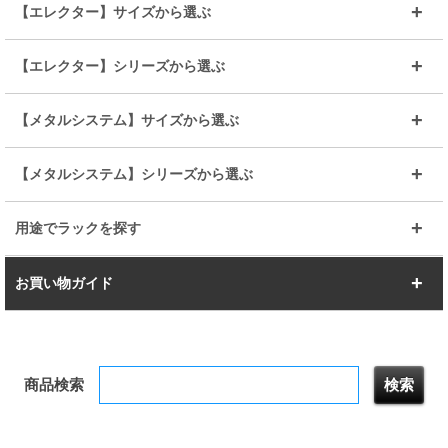
25mmポール
19mmポール
25mm
25mm
【エレクター】サイズから選ぶ
ルミナスレギュラー
ルミナススリム
BIGラック(150～180)
全25mmパーツを見る
全19mmパーツを見る
25mm
25/19mm
メタルルミナス
突っ張りラック
幅45cm
幅60cm
【エレクター】シリーズから選ぶ
その他便利パーツ
25mm
25mm
ルミナスノワール
プレミアムライン
幅75cm
幅90cm
ベーシック
ヴィンテージ
【メタルシステム】サイズから選ぶ
シリーズ
エディション
19mm
19mm
ルミナスライト
メタルルミナス
幅105cm
幅120cm
スーパーエレクター
スタンダード
エレクター
幅67.7cm
幅97.7cm
【メタルシステム】シリーズから選ぶ
すべてを見る
幅150cm
樹脂製メトロマックス
すべてを見る
幅112.7cm
幅127.7cm
スーパー123
ユニラック
用途でラックを探す
幅142.7cm
幅157.2cm
すべてを見る
突っ張りラック
BIGラック
お買い物ガイド
幅172.2cm
幅187.2cm
衣類収納
キッチン収納
お支払いについて
すべてを見る
防サビ高性能
屋外用ラック
商品検索
送料について
テレビ台
本棚／CDラック
お届けについて