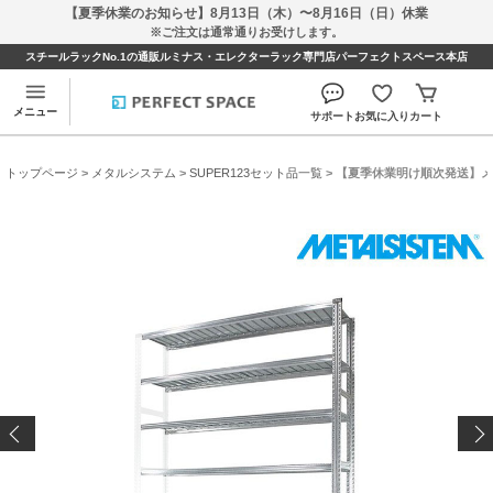
【夏季休業のお知らせ】8月13日（木）〜8月16日（日）休業
※ご注文は通常通りお受けします。
スチールラックNo.1の通販ルミナス・エレクターラック専門店パーフェクトスペース本店
メニュー
サポート
お気に入り
カート
トップページ
>
メタルシステム
>
SUPER123セット品一覧
> 【夏季休業明け順次発送】メタルシ