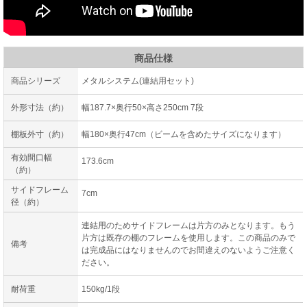
商品仕様
商品シリーズ
メタルシステム(連結用セット)
外形寸法（約）
幅187.7×奥行50×高さ250cm 7段
棚板外寸（約）
幅180×奥行47cm（ビームを含めたサイズになります）
有効間口幅
173.6cm
（約）
サイドフレーム
7cm
径（約）
連結用のためサイドフレームは片方のみとなります。もう
片方は既存の棚のフレームを使用します。この商品のみで
備考
は完成品にはなりませんのでお間違えのないようご注意く
ださい。
耐荷重
150kg/1段