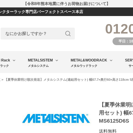
【令和8年熊本地震に伴うお荷物お届けについて】
エレクターラック専門店パーフェクトスペース本店
012
平日：1
l Rack
METALSISTEM
METAL&WOODRACK
SER
ラック
メタルシステム
メタルウッドラック
サ
覧
> 【夏季休業明け順次発送】メタルシステム(連結用セット) 幅67.7×奥行60×高さ118cm 5段 
【夏季休業明
用セット) 幅67
MS6125D6S