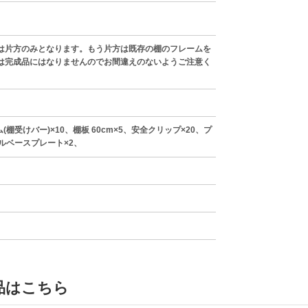
は片方のみとなります。もう片方は既存の棚のフレームを
は完成品にはなりませんのでお間違えのないようご注意く
(棚受けバー)×10、棚板 60cm×5、安全クリップ×20、プ
ルベースプレート×2、
品はこちら