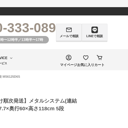
0-333-089
メールで相談
LINEで相談
0時〜12時半／13時半〜17時
VICE
ービス
マイページ
お気に入り
カート
MS6125D6S
け順次発送】メタルシステム(連結
.7×奥行60×高さ118cm 5段