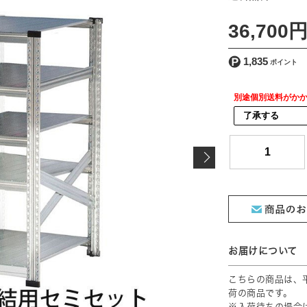
[ 送料込 ]
36,700
1,835
別途個別送料がか