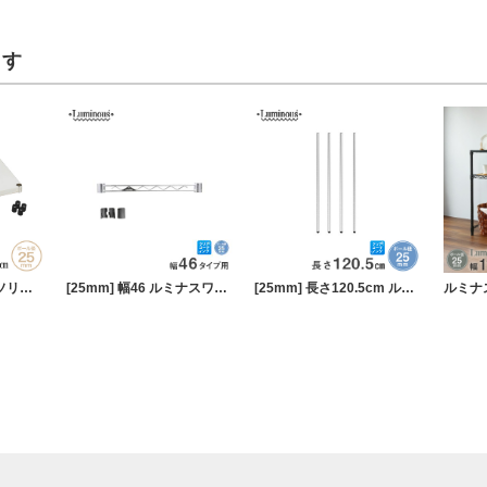
ます
[25mm] スズメッキソリッド棚 幅60 幅61×奥行46cm スリーブ付き ルミナス プレミアムライン ソリッドシェルフ スチールシェルフ
[25mm] 幅46 ルミナスワイヤーバー (スリーブ付き)
[25mm] 長さ120.5cm ルミナスポール4本組