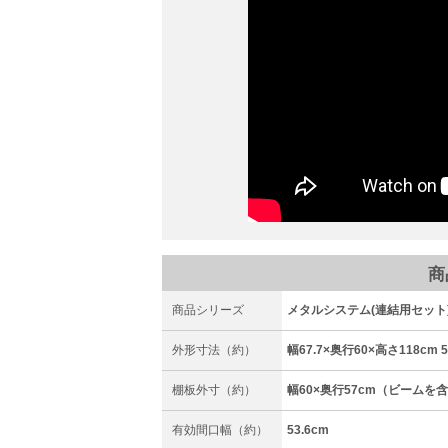
商
商品シリーズ
メタルシステム(連結用セット
外形寸法（約）
幅67.7×奥行60×高さ118cm 
棚板外寸（約）
幅60×奥行57cm（ビーム
有効間口幅（約）
53.6cm