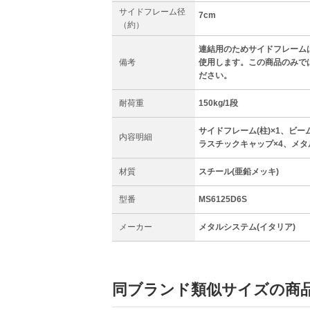
サイドフレーム径
7cm
（約）
連結用のためサイドフレーム
備考
使用します。この商品のみで
ださい。
耐荷重
150kg/1段
サイドフレーム(柱)×1、ビーム
内容明細
ラスチックキャップ×4、メタ
材質
スチール(亜鉛メッキ)
型番
MS6125D6S
メーカー
メタルシステム(イタリア)
同ブランド類似サイズの商