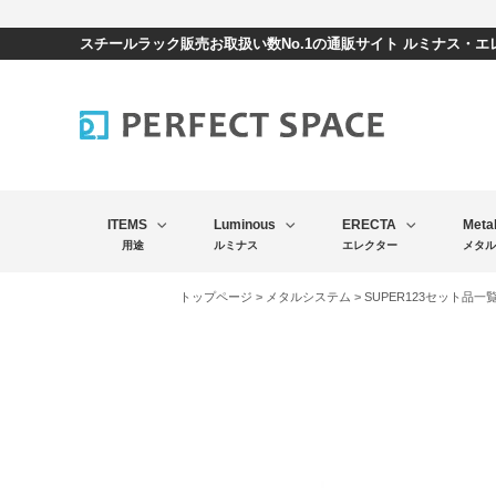
スチールラック販売お取扱い数No.1の通販サイト ルミナス・
ITEMS
Luminous
ERECTA
Meta
用途
ルミナス
エレクター
メタル
トップページ
>
メタルシステム
>
SUPER123セット品一