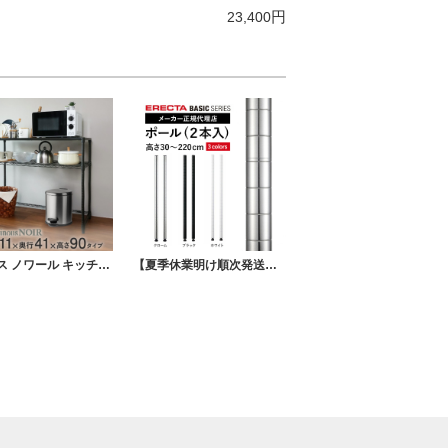
円
23,400
ルミナス ノワール キッチンラック キッチンボード ウッドシェルフ天板 2段 幅111×奥行41×高さ90cm
【夏季休業明け順次発送】 エレクターベーシック ポール