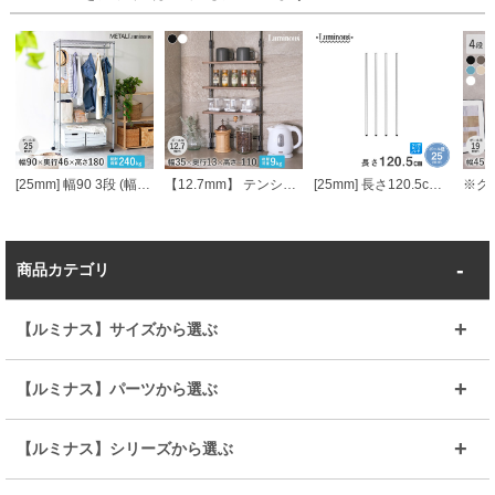
[25mm] 幅90 3段 (幅91.5×奥行46×高さ178.5cm) メタルルミナスラック ハンガーラック ワードローブ
【12.7mm】 テンションミニラック 幅36.5 cm×奥行13.5cm×高さ74～110cm 3段
[25mm] 長さ120.5cm ルミナスポール4本組
商品カテゴリ
【ルミナス】サイズから選ぶ
～幅35
～幅55
【ルミナス】パーツから選ぶ
～幅65
～幅85
25mmシェルフ
19mmシェルフ
【ルミナス】シリーズから選ぶ
～幅90
～幅120