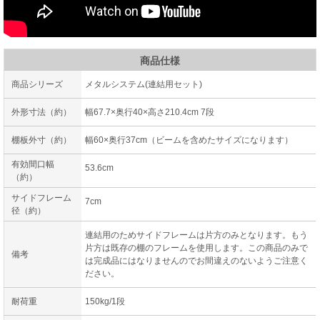
商品仕様
商品シリーズ
メタルシステム(連結用セット)
外形寸法（約）
幅67.7×奥行40×高さ210.4cm 7段
棚板外寸（約）
幅60×奥行37cm（ビームを含めたサイズになります）
有効間口幅
53.6cm
（約）
サイドフレーム
7cm
径（約）
連結用のためサイドフレームは片方のみとなります。もう
片方は既存の棚のフレームを使用します。この商品のみで
備考
は完成品にはなりませんのでお間違えのないようご注意く
ださい。
耐荷重
150kg/1段