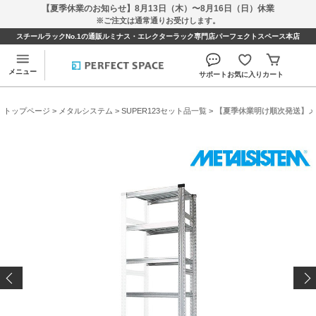
【夏季休業のお知らせ】8月13日（木）〜8月16日（日）休業
※ご注文は通常通りお受けします。
スチールラックNo.1の通販ルミナス・エレクターラック専門店パーフェクトスペース本店
メニュー
サポート
お気に入り
カート
トップページ
>
メタルシステム
>
SUPER123セット品一覧
> 【夏季休業明け順次発送】メタルシ