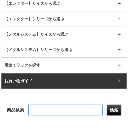
25mmポール
19mmポール
25mm
25mm
【エレクター】サイズから選ぶ
ルミナスレギュラー
ルミナススリム
BIGラック(150～180)
全25mmパーツを見る
全19mmパーツを見る
25mm
25/19mm
メタルルミナス
突っ張りラック
幅45cm
幅60cm
【エレクター】シリーズから選ぶ
その他便利パーツ
25mm
25mm
ルミナスノワール
プレミアムライン
幅75cm
幅90cm
ベーシック
ヴィンテージ
【メタルシステム】サイズから選ぶ
シリーズ
エディション
19mm
19mm
ルミナスライト
メタルルミナス
幅105cm
幅120cm
スーパーエレクター
スタンダード
エレクター
幅67.7cm
幅97.7cm
【メタルシステム】シリーズから選ぶ
すべてを見る
幅150cm
樹脂製メトロマックス
すべてを見る
幅112.7cm
幅127.7cm
スーパー123
ユニラック
用途でラックを探す
幅142.7cm
幅157.2cm
すべてを見る
突っ張りラック
BIGラック
お買い物ガイド
幅172.2cm
幅187.2cm
衣類収納
キッチン収納
お支払いについて
すべてを見る
防サビ高性能
屋外用ラック
商品検索
送料について
テレビ台
本棚／CDラック
お届けについて