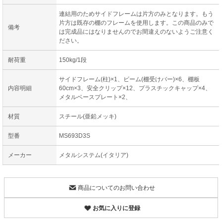
連結用のためサイドフレームは片方のみとなります。もう
片方は既存の棚のフレームを使用します。この商品のみで
備考
は完成品にはなりませんのでお間違えのないようご注意く
ださい。
耐荷重
150kg/1段
サイドフレーム(柱)×1、ビーム(棚受けバー)×6、棚板
内容明細
60cm×3、安全クリップ×12、プラスチックキャップ×4、
メタルベースプレート×2、
材質
スチール(亜鉛メッキ)
型番
MS693D3S
メーカー
メタルシステム(イタリア)
商品についてのお問い合わせ
お気に入りに登録