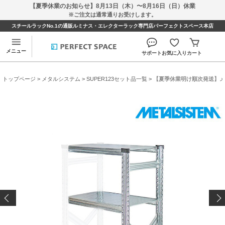
【夏季休業のお知らせ】8月13日（木）〜8月16日（日）休業
※ご注文は通常通りお受けします。
スチールラックNo.1の通販ルミナス・エレクターラック専門店パーフェクトスペース本店
メニュー
サポート
お気に入り
カート
トップページ
>
メタルシステム
>
SUPER123セット品一覧
> 【夏季休業明け順次発送】メタルシ