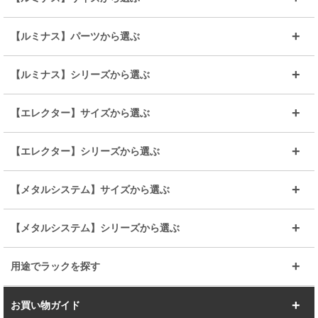
～幅35
～幅55
【ルミナス】パーツから選ぶ
～幅65
～幅85
25mmシェルフ
19mmシェルフ
【ルミナス】シリーズから選ぶ
～幅90
～幅120
25mmポール
19mmポール
25mm
25mm
【エレクター】サイズから選ぶ
ルミナスレギュラー
ルミナススリム
BIGラック(150～180)
全25mmパーツを見る
全19mmパーツを見る
25mm
25/19mm
メタルルミナス
突っ張りラック
幅45cm
幅60cm
【エレクター】シリーズから選ぶ
その他便利パーツ
25mm
25mm
ルミナスノワール
プレミアムライン
幅75cm
幅90cm
ベーシック
ヴィンテージ
【メタルシステム】サイズから選ぶ
シリーズ
エディション
19mm
19mm
ルミナスライト
メタルルミナス
幅105cm
幅120cm
スーパーエレクター
スタンダード
エレクター
幅67.7cm
幅97.7cm
【メタルシステム】シリーズから選ぶ
すべてを見る
幅150cm
樹脂製メトロマックス
すべてを見る
幅112.7cm
幅127.7cm
スーパー123
ユニラック
用途でラックを探す
幅142.7cm
幅157.2cm
すべてを見る
突っ張りラック
BIGラック
お買い物ガイド