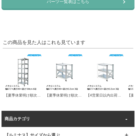
この商品を見た人はこれも見ています
【夏季休業明け順次発送】メタルシステム 幅67.7×奥行40×高さ184cm 6段 MS6186D4
【夏季休業明け順次発送】メタルシステム 幅67.7×奥行40×高さ65.3cm 3段 MS663D4
【4営業日以内出荷】メタルシステム(連結用セット) 幅67.7×奥行32×高さ65.3cm 3段 MS663D3S
商品カテゴリ
【ルミナス】サイズから選ぶ