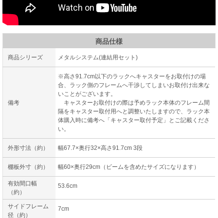
商品仕様
商品シリーズ
メタルシステム(連結用セット)
※高さ91.7cm以下のラックへキャスターをお取付けの場
合、ラック側のフレームへ干渉してしまいお取付け出来な
いことがございます。
備考
キャスターお取付けの際は予めラック本体のフレーム間
隔をキャスター取付用へと調整いたしますので、ラック本
体購入時に備考へ「キャスター取付予定」とご記載くださ
い。
外形寸法（約）
幅67.7×奥行32×高さ91.7cm 3段
棚板外寸（約）
幅60×奥行29cm（ビームを含めたサイズになります）
有効間口幅
53.6cm
（約）
サイドフレーム
7cm
径（約）