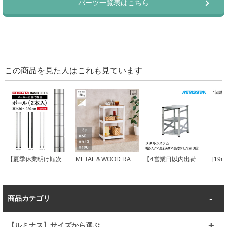
この商品を見た人はこれも見ています
【夏季休業明け順次発送】 エレクターベーシック ポール
METAL＆WOOD RACK メタルウッドラック キッチンラック 幅60 3段(幅61×奥行41×高さ90cm) ホワイト MWKT6090-3
【4営業日以内出荷】メタルシステム 幅67.7×奥行60×高さ91.7cm 3段 MS693D6
商品カテゴリ
【ルミナス】サイズから選ぶ