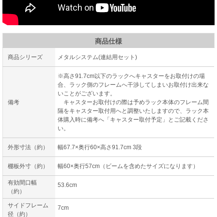
商品仕様
商品シリーズ
メタルシステム(連結用セット)
※高さ91.7cm以下のラックへキャスターをお取付けの場
合、ラック側のフレームへ干渉してしまいお取付け出来な
いことがございます。
備考
キャスターお取付けの際は予めラック本体のフレーム間
隔をキャスター取付用へと調整いたしますので、ラック本
体購入時に備考へ「キャスター取付予定」とご記載くださ
い。
外形寸法（約）
幅67.7×奥行60×高さ91.7cm 3段
棚板外寸（約）
幅60×奥行57cm（ビームを含めたサイズになります）
有効間口幅
53.6cm
（約）
サイドフレーム
7cm
径（約）