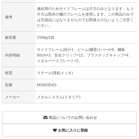
連結用のためサイドフレームは片方のみとなります。もう
片方は既存の棚のフレームを使用します。この商品のみで
備考
は完成品にはなりませんのでお間違えのないようご注意く
ださい。
耐荷重
150kg/1段
サイドフレーム(柱)×1、ビーム(棚受けバー)×6、棚板
内容明細
60cm×3、安全クリップ×12、プラスチックキャップ×4、
メタルベースプレート×2、
材質
スチール(亜鉛メッキ)
型番
MS693D6S
メーカー
メタルシステム(イタリア)
商品についてのお問い合わせ
お気に入りに登録