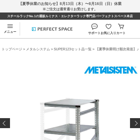
【夏季休業のお知らせ】8月13日（木）〜8月16日（日）休業
※ご注文は通常通りお受けします。
スチールラックNo.1の通販ルミナス・エレクターラック専門店パーフェクトスペース本店
メニュー
サポート
お気に入り
カート
トップページ
>
メタルシステム
>
SUPER123セット品一覧
> 【夏季休業明け順次発送】メタルシ