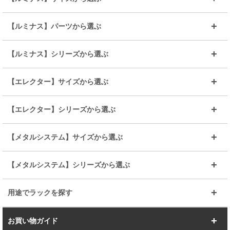
～幅35
～幅55
【ルミナス】パーツから選ぶ
～幅65
～幅85
25mmシェルフ
19mmシェルフ
【ルミナス】シリーズから選ぶ
～幅90
～幅120
25mmポール
19mmポール
25mm
25mm
【エレクター】サイズから選ぶ
ルミナスレギュラー
ルミナススリム
BIGラック(150～180)
全25mmパーツを見る
全19mmパーツを見る
25mm
25/19mm
メタルルミナス
突っ張りラック
幅45cm
幅60cm
【エレクター】シリーズから選ぶ
その他便利パーツ
25mm
25mm
ルミナスノワール
プレミアムライン
幅75cm
幅90cm
ベーシック
ヴィンテージ
【メタルシステム】サイズから選ぶ
シリーズ
エディション
19mm
19mm
ルミナスライト
メタルルミナス
幅105cm
幅120cm
スーパーエレクター
スタンダード
エレクター
幅67.7cm
幅97.7cm
【メタルシステム】シリーズから選ぶ
すべてを見る
幅150cm
樹脂製メトロマックス
すべてを見る
幅112.7cm
幅127.7cm
スーパー123
ユニラック
用途でラックを探す
幅142.7cm
幅157.2cm
すべてを見る
突っ張りラック
BIGラック
お買い物ガイド