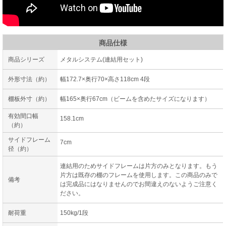
商品仕様
商品シリーズ
メタルシステム(連結用セット)
外形寸法（約）
幅172.7×奥行70×高さ118cm 4段
棚板外寸（約）
幅165×奥行67cm（ビームを含めたサイズになります）
有効間口幅
158.1cm
（約）
サイドフレーム
7cm
径（約）
連結用のためサイドフレームは片方のみとなります。もう
片方は既存の棚のフレームを使用します。この商品のみで
備考
は完成品にはなりませんのでお間違えのないようご注意く
ださい。
耐荷重
150kg/1段