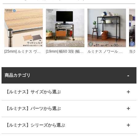
[25mm] ルミナス ヴィンテージウッドシェルフ 幅60 奥行46
[19mm] 幅60 3段 (幅59.5×奥行39.5×高さ51cm) ルミナスブラック テレビ台
ルミナス ノワール キッチンラック キッチンボード ウッドシェルフ天板 2段 幅81×奥行41×高さ90cm
商品カテゴリ
【ルミナス】サイズから選ぶ
～幅35
～幅55
【ルミナス】パーツから選ぶ
～幅65
～幅85
25mmシェルフ
19mmシェルフ
【ルミナス】シリーズから選ぶ
～幅90
～幅120