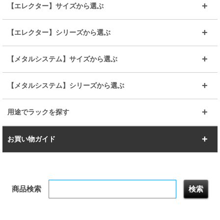
25mmポール
19mmポール
25mm
25mm
【エレクター】サイズから選ぶ
ルミナスレギュラー
ルミナススリム
BIGラック(150～180)
全25mmパーツを見る
全19mmパーツを見る
25mm
25/19mm
メタルルミナス
突っ張りラック
幅45cm
幅60cm
【エレクター】シリーズから選ぶ
その他便利パーツ
25mm
25mm
ルミナスノワール
プレミアムライン
幅75cm
幅90cm
ベーシック
ヴィンテージ
【メタルシステム】サイズから選ぶ
シリーズ
エディション
19mm
19mm
ルミナスライト
メタルルミナス
幅105cm
幅120cm
スーパーエレクター
スタンダード
エレクター
幅67.7cm
幅97.7cm
【メタルシステム】シリーズから選ぶ
すべてを見る
幅150cm
樹脂製メトロマックス
すべてを見る
幅112.7cm
幅127.7cm
スーパー123
ユニラック
用途でラックを探す
幅142.7cm
幅157.2cm
すべてを見る
突っ張りラック
BIGラック
お買い物ガイド
幅172.2cm
幅187.2cm
衣類収納
キッチン収納
お支払いについて
すべてを見る
防サビ高性能
屋外用ラック
商品検索
送料について
テレビ台
本棚／CDラック
お届けについて