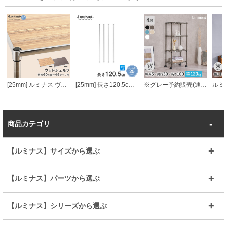
[25mm] ルミナス ヴィンテージウッドシェルフ 幅60 奥行46
[25mm] 長さ120.5cm ルミナスポール4本組
※グレー予約販売(通常1ヶ月以内出荷)※ルミナス カラーラック スチールラック キャスター付 4段 幅45 ラック
商品カテゴリ
【ルミナス】サイズから選ぶ
～幅35
～幅55
【ルミナス】パーツから選ぶ
～幅65
～幅85
25mmシェルフ
19mmシェルフ
【ルミナス】シリーズから選ぶ
～幅90
～幅120