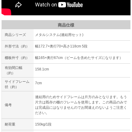
商品仕様
商品シリーズ
メタルシステム(連結用セット)
外形寸法（約）
幅172.7×奥行70×高さ118cm 5段
棚板外寸（約）
幅165×奥行67cm（ビームを含めたサイズになります）
有効間口幅
158.1cm
（約）
サイドフレーム
7cm
径（約）
連結用のためサイドフレームは片方のみとなります。もう
片方は既存の棚のフレームを使用します。この商品のみで
備考
は完成品にはなりませんのでお間違えのないようご注意く
ださい。
耐荷重
150kg/1段