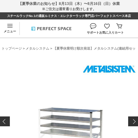
【夏季休業のお知らせ】8月13日（木）〜8月16日（日）休業
※ご注文は通常通りお受けします。
スチールラックNo.1の通販ルミナス・エレクターラック専門店パーフェクトスペース本店
メニュー
サポート
お気に入り
カート
トップページ
>
メタルシステム
> 【夏季休業明け順次発送】メタルシステム(連結用セット) 幅172