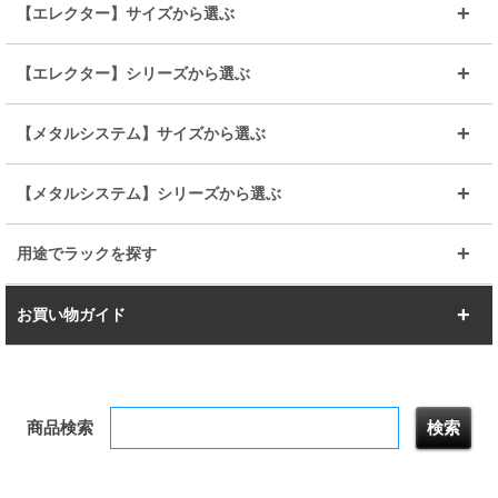
25mmポール
19mmポール
25mm
25mm
【エレクター】サイズから選ぶ
ルミナスレギュラー
ルミナススリム
BIGラック(150～180)
全25mmパーツを見る
全19mmパーツを見る
25mm
25/19mm
メタルルミナス
突っ張りラック
幅45cm
幅60cm
【エレクター】シリーズから選ぶ
その他便利パーツ
25mm
25mm
ルミナスノワール
プレミアムライン
幅75cm
幅90cm
ベーシック
ヴィンテージ
【メタルシステム】サイズから選ぶ
シリーズ
エディション
19mm
19mm
ルミナスライト
メタルルミナス
幅105cm
幅120cm
スーパーエレクター
スタンダード
エレクター
幅67.7cm
幅97.7cm
【メタルシステム】シリーズから選ぶ
すべてを見る
幅150cm
樹脂製メトロマックス
すべてを見る
幅112.7cm
幅127.7cm
スーパー123
ユニラック
用途でラックを探す
幅142.7cm
幅157.2cm
すべてを見る
突っ張りラック
BIGラック
お買い物ガイド
幅172.2cm
幅187.2cm
衣類収納
キッチン収納
お支払いについて
すべてを見る
防サビ高性能
屋外用ラック
商品検索
送料について
テレビ台
本棚／CDラック
お届けについて