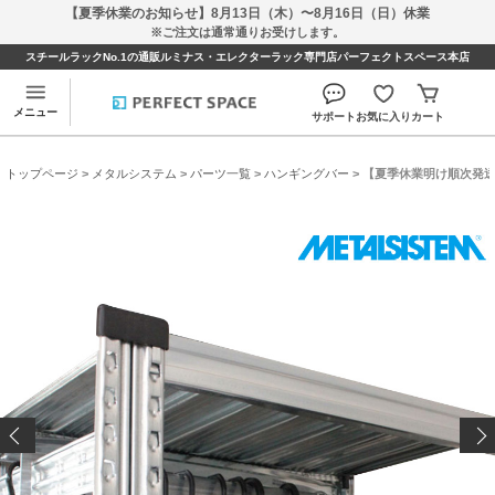
【夏季休業のお知らせ】8月13日（木）〜8月16日（日）休業
※ご注文は通常通りお受けします。
スチールラックNo.1の通販ルミナス・エレクターラック専門店パーフェクトスペース本店
メニュー
サポート
お気に入り
カート
トップページ
>
メタルシステム
>
パーツ一覧
>
ハンギングバー
> 【夏季休業明け順次発送】