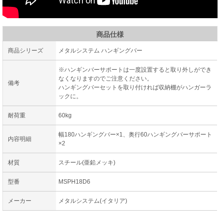
商品仕様
商品シリーズ
メタルシステム ハンギングバー
※ハンギンバーサポートは一度設置すると取り外しができ
なくなりますのでご注意ください。
備考
ハンギングバーセットを取り付ければ収納棚がハンガーラ
ックに。
耐荷重
60kg
幅180ハンギングバー×1、奥行60ハンギングバーサポート
内容明細
×2
材質
スチール(亜鉛メッキ)
型番
MSPH18D6
メーカー
メタルシステム(イタリア)