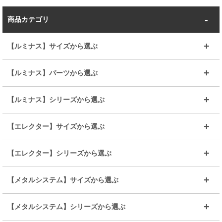
商品カテゴリ
【ルミナス】サイズから選ぶ
～幅35
～幅55
【ルミナス】パーツから選ぶ
～幅65
～幅85
25mmシェルフ
19mmシェルフ
【ルミナス】シリーズから選ぶ
～幅90
～幅120
25mmポール
19mmポール
25mm
25mm
【エレクター】サイズから選ぶ
ルミナスレギュラー
ルミナススリム
BIGラック(150～180)
全25mmパーツを見る
全19mmパーツを見る
25mm
25/19mm
メタルルミナス
突っ張りラック
幅45cm
幅60cm
【エレクター】シリーズから選ぶ
その他便利パーツ
25mm
25mm
ルミナスノワール
プレミアムライン
幅75cm
幅90cm
ベーシック
ヴィンテージ
【メタルシステム】サイズから選ぶ
シリーズ
エディション
19mm
19mm
ルミナスライト
メタルルミナス
幅105cm
幅120cm
スーパーエレクター
スタンダード
エレクター
幅67.7cm
幅97.7cm
【メタルシステム】シリーズから選ぶ
すべてを見る
幅150cm
樹脂製メトロマックス