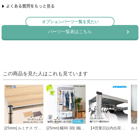
この商品を見た人はこれも見ています
[25mm] ルミナス ヴィンテージウッドシェルフ 幅60 奥行46
[25mm] 幅90 3段 (幅91.5×奥行46×高さ178.5cm) メタルルミナスラック ハンガーラック ワードローブ
【4営業日以内出荷】メタルシステム パーツ ハンギングバー 幅112.7×奥行60cm MSPH11D6