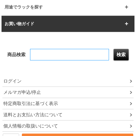
すべてを見る
幅112.7cm
幅127.7cm
スーパー123
ユニラック
用途でラックを探す
幅142.7cm
幅157.2cm
すべてを見る
突っ張りラック
BIGラック
お買い物ガイド
幅172.2cm
幅187.2cm
衣類収納
キッチン収納
お支払いについて
すべてを見る
防サビ高性能
屋外用ラック
商品検索
送料について
テレビ台
本棚／CDラック
お届けについて
隙間収納ラック
調味料ラック
ログイン
ルミナス製品間違い交換について
メルマガ申込/停止
特定商取引法に基づく表示
予約販売について
送料とお支払い方法について
領収書・納品書・請求書
個人情報の取扱いについて