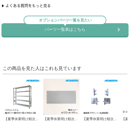
この商品を見た人はこれも見ています
【夏季休業明け順次発送】メタルシステム 幅187.7×奥行50×高さ184cm 5段 MS18185D5
【夏季休業明け順次発送】METALSISTEM メタルシステム 棚板カバー 幅120×奥行40cm用 MSSCV120D4
【夏季休業明け順次発送】メタルシステム パーツ 連結用ブラケット (左連結用) MSPO008