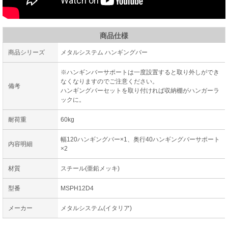
商品仕様
商品シリーズ
メタルシステム ハンギングバー
※ハンギンバーサポートは一度設置すると取り外しができ
なくなりますのでご注意ください。
備考
ハンギングバーセットを取り付ければ収納棚がハンガーラ
ックに。
耐荷重
60kg
幅120ハンギングバー×1、奥行40ハンギングバーサポート
内容明細
×2
材質
スチール(亜鉛メッキ)
型番
MSPH12D4
メーカー
メタルシステム(イタリア)