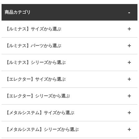
商品カテゴリ
【ルミナス】サイズから選ぶ
～幅35
～幅55
【ルミナス】パーツから選ぶ
～幅65
～幅85
25mmシェルフ
19mmシェルフ
【ルミナス】シリーズから選ぶ
～幅90
～幅120
25mmポール
19mmポール
25mm
25mm
【エレクター】サイズから選ぶ
ルミナスレギュラー
ルミナススリム
BIGラック(150～180)
全25mmパーツを見る
全19mmパーツを見る
25mm
25/19mm
メタルルミナス
突っ張りラック
幅45cm
幅60cm
【エレクター】シリーズから選ぶ
その他便利パーツ
25mm
25mm
ルミナスノワール
プレミアムライン
幅75cm
幅90cm
ベーシック
ヴィンテージ
【メタルシステム】サイズから選ぶ
シリーズ
エディション
19mm
19mm
ルミナスライト
メタルルミナス
幅105cm
幅120cm
スーパーエレクター
スタンダード
エレクター
幅67.7cm
幅97.7cm
【メタルシステム】シリーズから選ぶ
すべてを見る
幅150cm
樹脂製メトロマックス