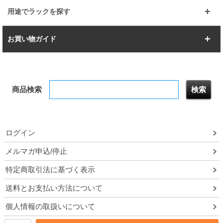
すべてを見る
幅112.7cm
幅127.7cm
スーパー123
ユニラック
用途でラックを探す
幅142.7cm
幅157.2cm
すべてを見る
突っ張りラック
BIGラック
お買い物ガイド
幅172.2cm
幅187.2cm
衣類収納
キッチン収納
お支払いについて
すべてを見る
防サビ高性能
屋外用ラック
商品検索
送料について
テレビ台
本棚／CDラック
お届けについて
隙間収納ラック
調味料ラック
ログイン
ルミナス製品間違い交換について
メルマガ申込/停止
特定商取引法に基づく表示
予約販売について
送料とお支払い方法について
領収書・納品書・請求書
個人情報の取扱いについて