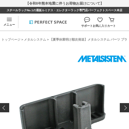
【令和8年熊本地震に伴うお荷物お届けについて】
スチールラックNo.1の通販ルミナス・エレクターラック専門店パーフェクトスペース本店
メニュー
サポート
お気に入り
カート
トップページ
>
メタルシステム
> 【夏季休業明け順次発送】メタルシステム パーツ プラスチ