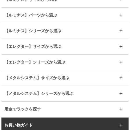
～幅35
～幅55
【ルミナス】パーツから選ぶ
～幅65
～幅85
25mmシェルフ
19mmシェルフ
【ルミナス】シリーズから選ぶ
～幅90
～幅120
25mmポール
19mmポール
25mm
25mm
【エレクター】サイズから選ぶ
ルミナスレギュラー
ルミナススリム
BIGラック(150～180)
全25mmパーツを見る
全19mmパーツを見る
25mm
25/19mm
メタルルミナス
突っ張りラック
幅45cm
幅60cm
【エレクター】シリーズから選ぶ
その他便利パーツ
25mm
25mm
ルミナスノワール
プレミアムライン
幅75cm
幅90cm
ベーシック
ヴィンテージ
【メタルシステム】サイズから選ぶ
シリーズ
エディション
19mm
19mm
ルミナスライト
メタルルミナス
幅105cm
幅120cm
スーパーエレクター
スタンダード
エレクター
幅67.7cm
幅97.7cm
【メタルシステム】シリーズから選ぶ
すべてを見る
幅150cm
樹脂製メトロマックス
すべてを見る
幅112.7cm
幅127.7cm
スーパー123
ユニラック
用途でラックを探す
幅142.7cm
幅157.2cm
すべてを見る
突っ張りラック
BIGラック
お買い物ガイド