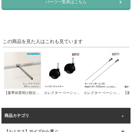
この商品を見た人はこれも見ています
【夏季休業明け順次発送】METALSISTEM メタルシステム チューブラーフック 35cm MSTFK35
エレクター ベーシックシリーズ キャスター 直径5cm BDR50 パーツ
エレクター ベーシックシリーズ セーフティポール ２本 伸縮幅145～930mm パーツ
商品カテゴリ
【ルミナス】サイズから選ぶ