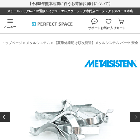
【令和8年熊本地震に伴うお荷物お届けについて】
スチールラックNo.1の通販ルミナス・エレクターラック専門店パーフェクトスペース本店
メニュー
サポート
お気に入り
カート
トップページ
>
メタルシステム
> 【夏季休業明け順次発送】メタルシステム パーツ 安全クリ