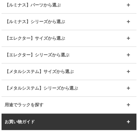
～幅35
～幅55
【ルミナス】パーツから選ぶ
～幅65
～幅85
25mmシェルフ
19mmシェルフ
【ルミナス】シリーズから選ぶ
～幅90
～幅120
25mmポール
19mmポール
25mm
25mm
【エレクター】サイズから選ぶ
ルミナスレギュラー
ルミナススリム
BIGラック(150～180)
全25mmパーツを見る
全19mmパーツを見る
25mm
25/19mm
メタルルミナス
突っ張りラック
幅45cm
幅60cm
【エレクター】シリーズから選ぶ
その他便利パーツ
25mm
25mm
ルミナスノワール
プレミアムライン
幅75cm
幅90cm
ベーシック
ヴィンテージ
【メタルシステム】サイズから選ぶ
シリーズ
エディション
19mm
19mm
ルミナスライト
メタルルミナス
幅105cm
幅120cm
スーパーエレクター
スタンダード
エレクター
幅67.7cm
幅97.7cm
【メタルシステム】シリーズから選ぶ
すべてを見る
幅150cm
樹脂製メトロマックス
すべてを見る
幅112.7cm
幅127.7cm
スーパー123
ユニラック
用途でラックを探す
幅142.7cm
幅157.2cm
すべてを見る
突っ張りラック
BIGラック
お買い物ガイド
幅172.2cm
幅187.2cm
衣類収納
キッチン収納