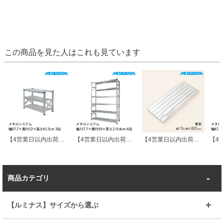
この商品を見た人はこれも見ています
【4営業日以内出荷】メタルシステム 幅97.7×奥行32×高さ65.3cm 3段 MS963D3
【4営業日以内出荷】メタルシステム 幅157.7×奥行50×高さ210.4cm 6段 MS15216D5
【4営業日以内出荷】METALSISTEM メタルシステム 棚板（棚受けバーなし）幅15×奥行80cm MSS15D8
商品カテゴリ
【ルミナス】サイズから選ぶ