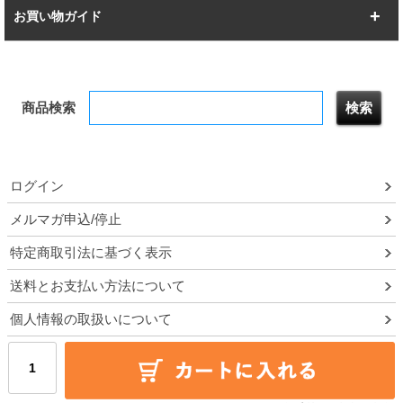
すべてを見る
突っ張りラック
BIGラック
お買い物ガイド
幅172.2cm
幅187.2cm
衣類収納
キッチン収納
お支払いについて
すべてを見る
防サビ高性能
屋外用ラック
商品検索
送料について
テレビ台
本棚／CDラック
お届けについて
隙間収納ラック
調味料ラック
ログイン
ルミナス製品間違い交換について
メルマガ申込/停止
特定商取引法に基づく表示
予約販売について
送料とお支払い方法について
領収書・納品書・請求書
個人情報の取扱いについて
ポイントについて