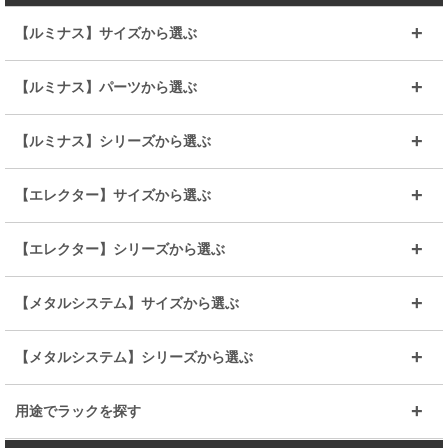
【ルミナス】サイズから選ぶ
～幅35
～幅55
【ルミナス】パーツから選ぶ
～幅65
～幅85
25mmシェルフ
19mmシェルフ
【ルミナス】シリーズから選ぶ
～幅90
～幅120
25mmポール
19mmポール
25mm
25mm
【エレクター】サイズから選ぶ
ルミナスレギュラー
ルミナススリム
BIGラック(150～180)
全25mmパーツを見る
全19mmパーツを見る
25mm
25/19mm
メタルルミナス
突っ張りラック
幅45cm
幅60cm
【エレクター】シリーズから選ぶ
その他便利パーツ
25mm
25mm
ルミナスノワール
プレミアムライン
幅75cm
幅90cm
ベーシック
ヴィンテージ
【メタルシステム】サイズから選ぶ
シリーズ
エディション
19mm
19mm
ルミナスライト
メタルルミナス
幅105cm
幅120cm
スーパーエレクター
スタンダード
エレクター
幅67.7cm
幅97.7cm
【メタルシステム】シリーズから選ぶ
すべてを見る
幅150cm
樹脂製メトロマックス
すべてを見る
幅112.7cm
幅127.7cm
スーパー123
ユニラック
用途でラックを探す
幅142.7cm
幅157.2cm