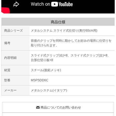
商品仕様
商品シリーズ
メタルシステム スライド式仕切り(奥行60cm用)
前後のクリップを同時に動かしてお好みの場所に仕切りを
備考
取り付けられます。
スライド式クリップ(右)×8、スライド式クリップ(左)×8、
内容明細
台形仕切り板×8
材質
スチール(亜鉛メッキ)
型番
MSPSDD6C
メーカー
メタルシステム(イタリア)
商品についてのお問い合わせ