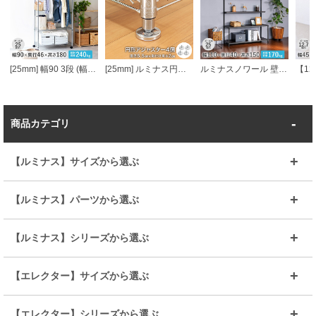
[25mm] 幅90 3段 (幅91.5×奥行46×高さ178.5cm) メタルルミナスラック ハンガーラック ワードローブ
[25mm] ルミナス円形アジャスター4個セット (ラック1台分)
ルミナスノワール 壁面収納ラック 幅110 奥行40 高さ150
商品カテゴリ
【ルミナス】サイズから選ぶ
～幅35
～幅55
【ルミナス】パーツから選ぶ
～幅65
～幅85
25mmシェルフ
19mmシェルフ
【ルミナス】シリーズから選ぶ
～幅90
～幅120
25mmポール
19mmポール
25mm
25mm
【エレクター】サイズから選ぶ
ルミナスレギュラー
ルミナススリム
BIGラック(150～180)
全25mmパーツを見る
全19mmパーツを見る
25mm
25/19mm
メタルルミナス
突っ張りラック
幅45cm
幅60cm
【エレクター】シリーズから選ぶ