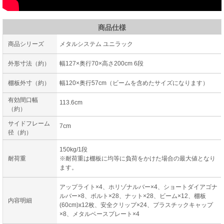
商品仕様
商品シリーズ
メタルシステム ユニラック
外形寸法（約）
幅127×奥行70×高さ200cm 6段
棚板外寸（約）
幅120×奥行57cm（ビームを含めたサイズになります）
有効間口幅
113.6cm
（約）
サイドフレーム
7cm
径（約）
150kg/1段
耐荷重
※耐荷重は棚板に均等に負荷をかけた場合の最大値となり
ます。
アップライト×4、ホリゾナルバー×4、ショートダイアゴナ
ルバー×8、ボルト×28、ナット×28、ビーム×12、棚板
内容明細
(60cm)x12枚、安全クリップ×24、プラスチックキャップ
×8、メタルベースプレート×4