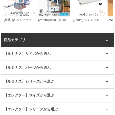
[共通] 幅15 ルミナスマルチフック
[25mm] 幅90 3段 (幅91.5×奥行46×高さ178.5cm) メタルルミナスラック ハンガーラック ワードローブ
[25mm] スズメッキソリッド棚 幅60 幅61×奥行46cm スリーブ付き ルミナス プレミアムライン ソリッドシェルフ スチールシェルフ
商品カテゴリ
【ルミナス】サイズから選ぶ
～幅35
～幅55
【ルミナス】パーツから選ぶ
～幅65
～幅85
25mmシェルフ
19mmシェルフ
【ルミナス】シリーズから選ぶ
～幅90
～幅120
25mmポール
19mmポール
25mm
25mm
【エレクター】サイズから選ぶ
ルミナスレギュラー
ルミナススリム
BIGラック(150～180)
全25mmパーツを見る
全19mmパーツを見る
25mm
25/19mm
メタルルミナス
突っ張りラック
幅45cm
幅60cm
【エレクター】シリーズから選ぶ