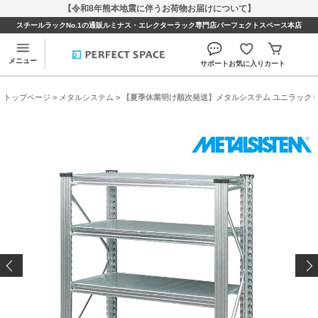
【令和8年熊本地震に伴うお荷物お届けについて】
スチールラックNo.1の通販ルミナス・エレクターラック専門店パーフェクトスペース本店
メニュー
サポート
お気に入り
カート
トップページ
>
メタルシステム
> 【夏季休業明け順次発送】メタルシステム ユニラック 幅97×奥