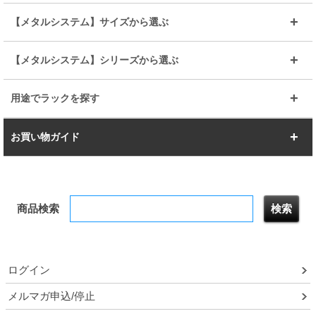
その他便利パーツ
25mm
25mm
ルミナスノワール
プレミアムライン
幅75cm
幅90cm
ベーシック
ヴィンテージ
【メタルシステム】サイズから選ぶ
シリーズ
エディション
19mm
19mm
ルミナスライト
メタルルミナス
幅105cm
幅120cm
スーパーエレクター
スタンダード
エレクター
幅67.7cm
幅97.7cm
【メタルシステム】シリーズから選ぶ
すべてを見る
幅150cm
樹脂製メトロマックス
すべてを見る
幅112.7cm
幅127.7cm
スーパー123
ユニラック
用途でラックを探す
幅142.7cm
幅157.2cm
すべてを見る
突っ張りラック
BIGラック
お買い物ガイド
幅172.2cm
幅187.2cm
衣類収納
キッチン収納
お支払いについて
すべてを見る
防サビ高性能
屋外用ラック
商品検索
送料について
テレビ台
本棚／CDラック
お届けについて
隙間収納ラック
調味料ラック
ログイン
ルミナス製品間違い交換について
メルマガ申込/停止