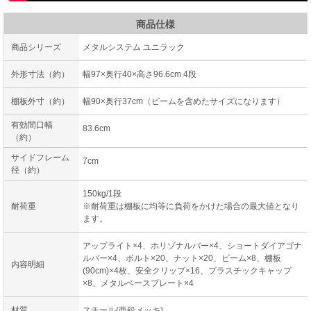
商品仕様
商品シリーズ
メタルシステム ユニラック
外形寸法（約）
幅97×奥行40×高さ96.6cm 4段
棚板外寸（約）
幅90×奥行37cm（ビームを含めたサイズになります）
有効間口幅
83.6cm
（約）
サイドフレーム
7cm
径（約）
150kg/1段
耐荷重
※耐荷重は棚板に均等に負荷をかけた場合の最大値となり
ます。
アップライト×4、ホリゾナルバー×4、ショートダイアゴナ
ルバー×4、ボルト×20、ナット×20、ビーム×8、棚板
内容明細
(90cm)×4枚、安全クリップ×16、プラスチックキャップ
×8、メタルベースプレート×4
材質
スチール(亜鉛メッキ)