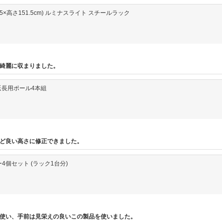
行34.5×高さ151.5cm) ルミナスライト スチールラック
綺麗に収まりました。
DD延長用ポール4本組
ど良い高さに修正できました。
ー4個セット (ラック1台分)
使い、手前は見栄えの良いこの製品を使いました。