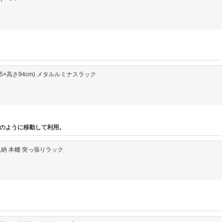
行34.5×高さ94cm) メタルルミナスラック
のように移動して利用。
面収納 本棚 突っ張りラック