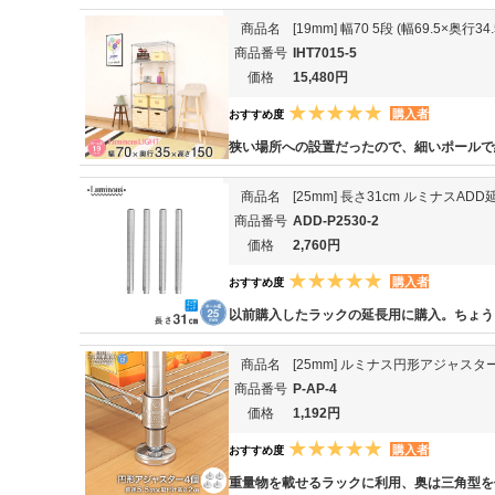
商品名
[19mm] 幅70 5段 (幅69.5×奥
商品番号
IHT7015-5
価格
15,480円
購入者
おすすめ度
狭い場所への設置だったので、細いポールで
商品名
[25mm] 長さ31cm ルミナスA
商品番号
ADD-P2530-2
価格
2,760円
購入者
おすすめ度
以前購入したラックの延長用に購入。ちょう
商品名
[25mm] ルミナス円形アジャスタ
商品番号
P-AP-4
価格
1,192円
購入者
おすすめ度
重量物を載せるラックに利用、奥は三角型を