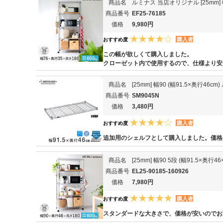
商品名
ルミナス 当店オリジナル [25mm] 幅
商品番号
EF25-76185
価格
9,980円
購入者
おすすめ度
この幅が欲しくて購入しました。
クローゼット内で使用するので、仕様より安
商品名
[25mm] 幅90 (幅91.5×奥行
商品番号
SM9045N
価格
3,480円
購入者
おすすめ度
追加用のシェルフとして購入しました。価格
商品名
[25mm] 幅90 5段 (幅91.5×奥
商品番号
EL25-90185-160926
価格
7,980円
購入者
おすすめ度
スタンダードな大きさで、価格が安いのでお