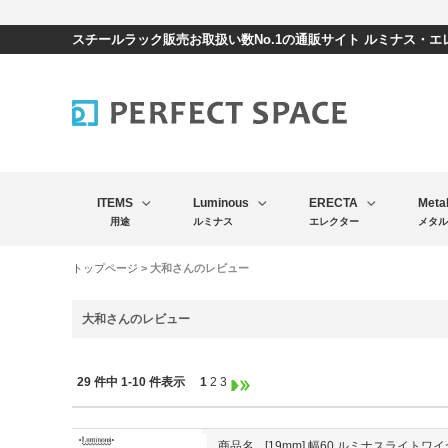
スチールラック販売お取扱い数No.1の通販サイト ルミナス・
ITEMS
Luminous
ERECTA
Meta
用途
ルミナス
エレクター
メタル
トップページ
> 大和さんのレビュー
大和さんのレビュー
29 件中 1-10 件表示
1
2
3
商品名
[19mm] 幅60 ルミナスライトワ