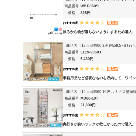
商品番号
WBT-060SL
価格
898円
購入者
おすすめ度
後ろから物が落ちないようにするため購入。
商品名
[19mm] 幅60 3段 (幅59.5×奥
商品番号
EL19-90603
価格
5,480円
購入者
おすすめ度
事務用品など必要なものを収納して、ワゴン
商品名
[19mm] 幅60 10段 ルミナス壁
商品番号
MD60-10T
価格
21,800円
購入者
おすすめ度
奥行きが狭いラックが欲しかったので購入。