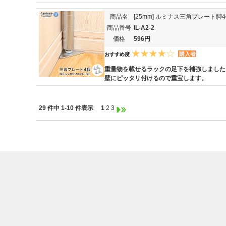
商品名
[25mm] ルミナス三角プレート脚4
商品番号
IL-A2-2
価格
596円
購入者
おすすめ度
重量物を載せるラックの足下を補強しました
壁にピッタリ付けるので重宝します。
29 件中 1-10 件表示
1
2
3