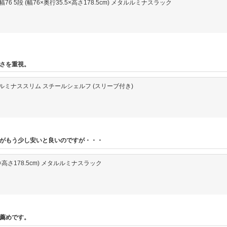
76 5段 (幅76×奥行35.5×高さ178.5cm) メタルルミナスラック
さを重視。
46cm) ルミナススリム スチールシェルフ (スリーブ付き)
がもう少し安いと良いのですが・・・
行46×高さ178.5cm) メタルルミナスラック
薦めです。