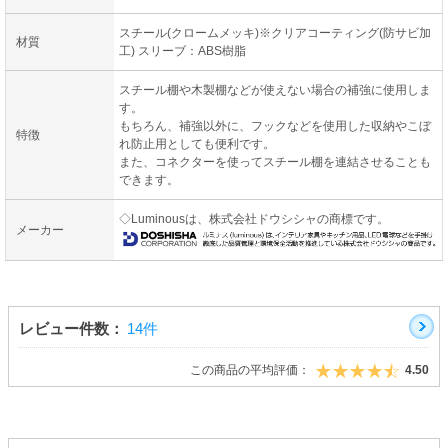
スチール(クロームメッキ)※クリアコーティング(防サビ加
材質
工) スリーブ：ABS樹脂
スチール棚や木製棚などが使えない場合の補強に使用しま
す。
もちろん、補強以外に、フックなどを使用した収納やこぼ
特徴
れ防止用としても便利です。
また、コネクターを使ってスチール棚を連結させることも
できます。
◇Luminousは、株式会社ドウシシャの商標です。
メーカー
レビュー件数：
14件
この商品の平均評価：
4.50