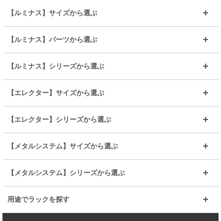
【ルミナス】サイズから選ぶ
～幅35
～幅55
【ルミナス】パーツから選ぶ
～幅65
～幅85
25mmシェルフ
19mmシェルフ
【ルミナス】シリーズから選ぶ
～幅90
～幅120
25mmポール
19mmポール
25mm
25mm
【エレクター】サイズから選ぶ
ルミナスレギュラー
ルミナススリム
BIGラック(150～180)
全25mmパーツを見る
全19mmパーツを見る
25mm
25/19mm
メタルルミナス
突っ張りラック
幅45cm
幅60cm
【エレクター】シリーズから選ぶ
その他便利パーツ
25mm
25mm
ルミナスノワール
プレミアムライン
幅75cm
幅90cm
ベーシック
ヴィンテージ
【メタルシステム】サイズから選ぶ
シリーズ
エディション
19mm
19mm
ルミナスライト
メタルルミナス
幅105cm
幅120cm
スーパーエレクター
スタンダード
エレクター
幅67.7cm
幅97.7cm
【メタルシステム】シリーズから選ぶ
すべてを見る
幅150cm
樹脂製メトロマックス
すべてを見る
幅112.7cm
幅127.7cm
スーパー123
ユニラック
用途でラックを探す
幅142.7cm
幅157.2cm
すべてを見る