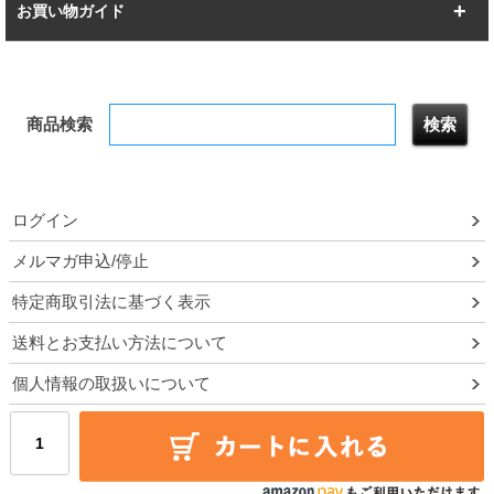
突っ張りラック
BIGラック
お買い物ガイド
幅172.2cm
幅187.2cm
衣類収納
キッチン収納
お支払いについて
すべてを見る
防サビ高性能
屋外用ラック
商品検索
送料について
テレビ台
本棚／CDラック
お届けについて
隙間収納ラック
調味料ラック
ログイン
ルミナス製品間違い交換について
メルマガ申込/停止
特定商取引法に基づく表示
予約販売について
送料とお支払い方法について
領収書・納品書・請求書
個人情報の取扱いについて
ポイントについて
メルマガ登録・停止