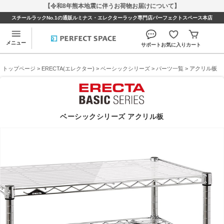
【令和8年熊本地震に伴うお荷物お届けについて】
スチールラックNo.1の通販ルミナス・エレクターラック専門店パーフェクトスペース本店
メニュー
サポート
お気に入り
カート
トップページ
>
ERECTA(エレクター)
>
ベーシックシリーズ
>
パーツ一覧
> アクリル板
ベーシックシリーズ アクリル板